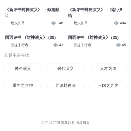
《新评书封神演义》 ：鲧捐献
《新评书封神演义》 ：祸乱伊
计
始
坟头长草
148
坟头长草
484
国语评书 《封神演义》 (39)
国语评书 《封神演义》 (35)
菩提丨行者
43
菩提丨行者
45
您是不是在找：
神圣演义
时代演义
义本为道
重生之封神演义
异说封神演义
三国之异界封神演
封神前传之诸神演义
以魔王的名义
封神演义之红尘杀
西游演义
地仙演义
我义天下
© 2014-
2026
喜马拉雅 版权所有