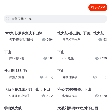
打开APP
大鼓罗元下山02
709集 莎罗奔意决下山降
怯大鼓-岳云鹏、于谦、怯大鼓
天下书盟精品图书
5994
喜马相声来乐
53
下山
下山
陈吓啦吓啦
583
Cv_逢生
2429
沧元图 138 下山
下山
演播人流逝
26.9万
老飘讲故事
19.1万
《我不是废柴》89下山，下山
济公传590鲁修元下山
红彤彤的小柿子
2.2万
华音李庆丰
6870
学白派大鼓
大话刘罗锅099刘墉下山西