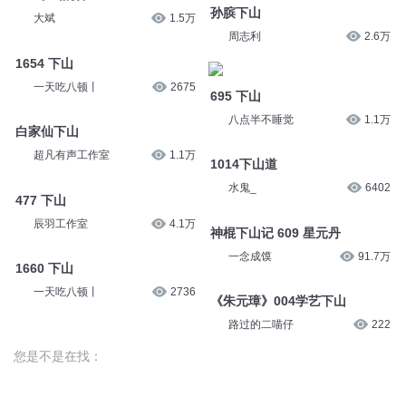
孙膑下山
大斌
1.5万
周志利
2.6万
1654 下山
一天吃八顿丨
2675
695 下山
八点半不睡觉
1.1万
白家仙下山
超凡有声工作室
1.1万
1014下山道
水鬼_
6402
477 下山
辰羽工作室
4.1万
神棍下山记 609 星元丹
一念成馍
91.7万
1660 下山
一天吃八顿丨
2736
《朱元璋》004学艺下山
路过的二喵仔
222
您是不是在找：