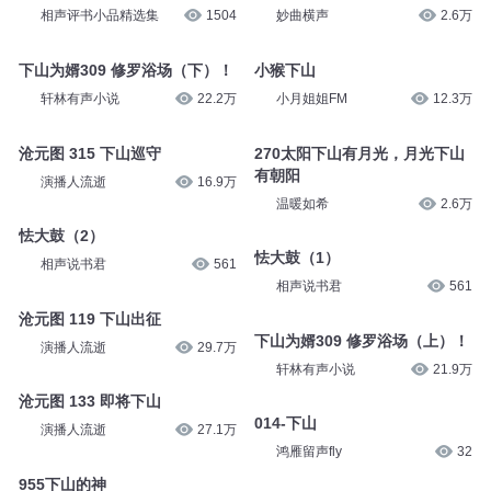
相声评书小品精选集
1504
妙曲横声
2.6万
下山为婿309 修罗浴场（下）！
小猴下山
轩林有声小说
22.2万
小月姐姐FM
12.3万
沧元图 315 下山巡守
270太阳下山有月光，月光下山
有朝阳
演播人流逝
16.9万
温暖如希
2.6万
怯大鼓（2）
怯大鼓（1）
相声说书君
561
相声说书君
561
沧元图 119 下山出征
下山为婿309 修罗浴场（上）！
演播人流逝
29.7万
轩林有声小说
21.9万
沧元图 133 即将下山
014-下山
演播人流逝
27.1万
鸿雁留声fly
32
955下山的神