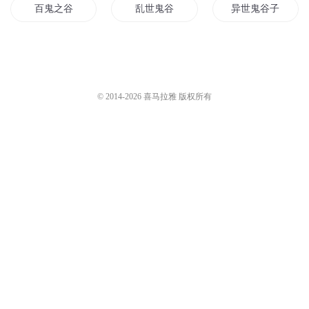
百鬼之谷
乱世鬼谷
异世鬼谷子
都市之鬼谷传人
鬼谷郭嘉传
鬼谷之鬼徒
鬼谷传奇
鬼谷三国
三国之鬼谷传奇
© 2014-
2026
喜马拉雅 版权所有
鬼谷河山
一人之鬼谷传人
鬼谷天下
唯我鬼谷
鬼谷新界
鬼谷学神
鬼谷郡主
异世鬼谷