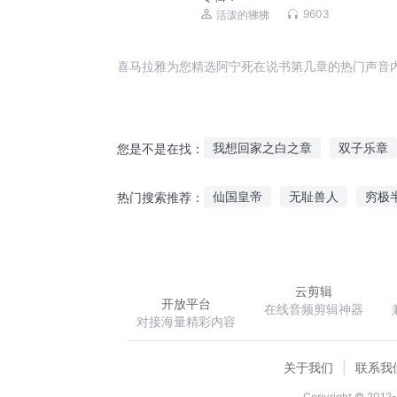
9603
活泼的狒狒
喜马拉雅为您精选阿宁死在说书第几章的热门声音
我想回家之白之章
双子乐章
您是不是在找：
我要活三章
神武之章
月
仙国皇帝
无耻兽人
穷极
热门搜索推荐：
元始之章
主宰崛起
三尺刀锋问青冥
云剪辑
开放平台
在线音频剪辑神器
对接海量精彩内容
关于我们
联系我
Copyright © 2012-