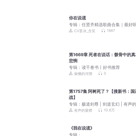
你在说谎
专辑：
任贤齐精选歌曲合集｜最好
歌曲精选｜超高音质
1667
CV姜冰_含笑
第1669章 死者在说话：骸骨中的
悲悯
专辑：
读千卷书丨好书推荐
0
偷懒的河狸
第1757集 阿树死了？【搜新书：国
战】
专辑：
极道剑尊 | 剑道玄幻 | 有声
团队作品 | 多人有声剧 | 杀伐果断 |
10.6万
有声的紫襟
有声剧
《我在说谎》
专辑：