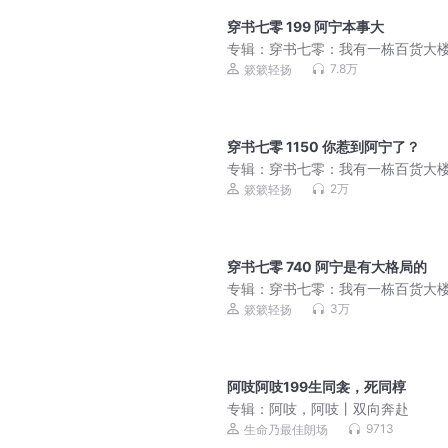
穿书七零 199 阿宁本事大
专辑：
穿书七零：我有一栋百货大楼 
簌簌轻扬丨年代团宠
7.8万
簌簌轻扬
穿书七零 1150 你惹到阿宁了？
专辑：
穿书七零：我有一栋百货大楼 
簌簌轻扬丨年代团宠
2万
簌簌轻扬
穿书七零 740 阿宁是有大格局的
专辑：
穿书七零：我有一栋百货大楼 
簌簌轻扬丨年代团宠
3万
簌簌轻扬
阿吱阿吱199生同衾，死同椁
专辑：
阿吱，阿吱丨双向奔赴
9713
生命乃最佳朗场