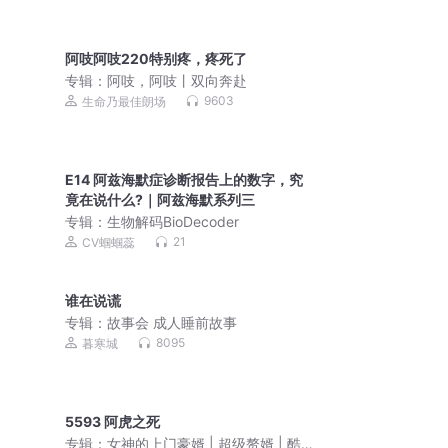
阿吱阿吱220特别疼，疼死了
专辑：
阿吱，阿吱丨双向奔赴
9603
生命乃最佳朗场
E14 阿兹海默症诊断报告上的数字，究
竟在说什么?｜阿兹海默系列三
专辑：
生物解码BioDecoder
21
CV蝈蝈蕊
谁在说谎
专辑：
故事会 成人睡前故事
8095
暮寒城
5593 阿虎之死
专辑：
女神的上门豪婿 | 超级赘婿 | 酷匠