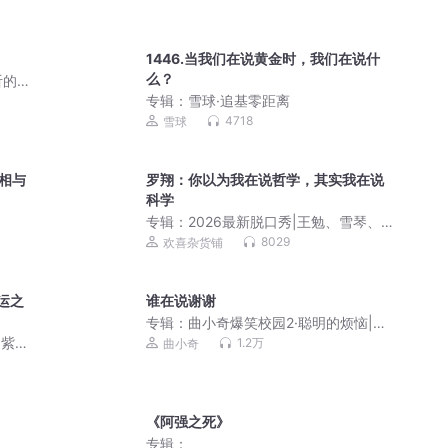
1446.当我们在说黄金时，我们在说什
么？
听的
专辑：
雪球·追基零距离
4718
雪球
真相与
罗翔：你以为我在说哲学，其实我在说
科学
专辑：
2026最新脱口秀|王勉、雪琴、志
胜、付航等全明星
8029
欢喜杂货铺
运之
谁在说谢谢
专辑：
曲小奇爆笑校园2·聪明的烦恼|小
学生笑话|上学记
的紫襟
1.2万
曲小奇
 多人
《阿强之死》
专辑：