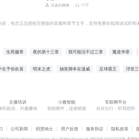
1.1万
活泼的狒狒
内容，包含正品授权完整版的音频和章节文字，支持免费在线阅读试听和未
生死徽章
夜的第十三章
我可能活不过三章
魔道华章
夜之章
新月魔章
九转仙章
光与影的乐章
神魔之章
半生予你欢喜
明末之虎
抽奖脚本在漫威
足球霸王
浮世三
天若惊鸿
蒋家千金之执拗小姐
说不清的过去
天才律师
主播培训
小雅智能
车联网平台
兼职副业，兴趣赚钱
智能硬件，连接赋能
自在出行，听我想听
们
公司新闻
招贤纳士
用户反馈
服务协议
隐私政策
2026
www.ximalaya.com lnc. ALL Rights Reserved
沪ICP备13027243号
客服热线