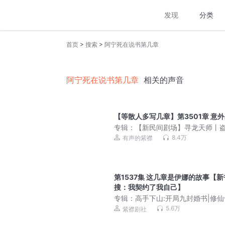
发现
分类
>
>
首页
搜索
阿宁死在说书第几章
阿宁死在说书第几章
相关的声音
【等散人多写几章】第3501章 意
专辑：
【新民间剧场】寻龙天师丨
礼官地府索命（摸金天师作者新作
8.4万
有声的紫襟
间点名
第1537集 这几章是伊娜的故事【新
搜：我契约了我自己】
专辑：
高手下山:开局九封婚书|修仙
年|无敌爆笑|都市异能|紫襟剧社出
5.6万
紫襟剧社