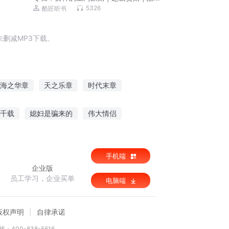
韦小鸨
5326
酷匠听书
删减MP3下载。
海之华章
天之乐章
时代末章
死亡乐章
直死命运新章
天章之魔血
千载
媳妇是骗来的
伟大情侣
手机端
企业版
员工学习，企业买单
电脑端
版权声明
自律承诺
：400-838-5616