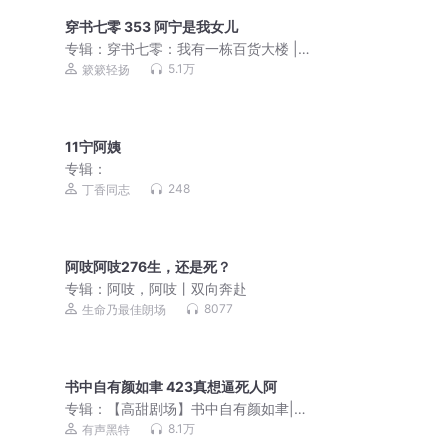
穿书七零 353 阿宁是我女儿
专辑：
穿书七零：我有一栋百货大楼 |
簌簌轻扬丨年代团宠
5.1万
簌簌轻扬
11宁阿姨
专辑：
248
丁香同志
阿吱阿吱276生，还是死？
专辑：
阿吱，阿吱丨双向奔赴
8077
生命乃最佳朗场
书中自有颜如聿 423真想逼死人阿
专辑：
【高甜剧场】书中自有颜如聿|相
爱相杀 双强互撩|高质量现言精品有声剧
8.1万
有声黑特