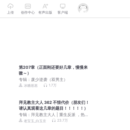
上传
创作中心
有声出版
客户端
第207章（正面刚还要好几章，慢慢来
嗷～）
专辑：
废少逆袭（双男主）
1.7万
冰糖崽崽
拜见教主大人 362 不惜代价（朋友们！
请认真观看这几章的题目！！！！！）
专辑：
拜见教主大人 | 重生反派 ，热血
超燃多人有声剧
23.7万
老宝玉_白玉京