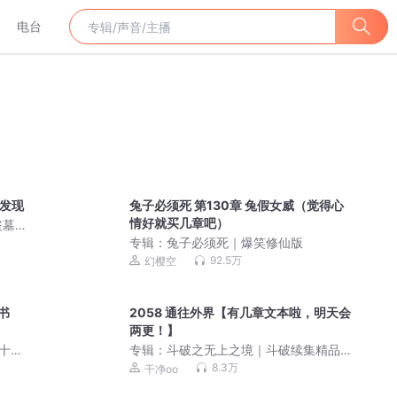
电台
外发现
兔子必须死 第130章 兔假女威（觉得心
情好就买几章吧）
盗墓
）阴
专辑：
兔子必须死｜爆笑修仙版
92.5万
幻樱空
书
2058 通往外界【有几章文本啦，明天会
两更！】
十
专辑：
斗破之无上之境｜斗破续集精品
品
多人剧
8.3万
干净oo