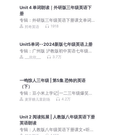
Unit 4 单词朗读｜外研版三年级英语下
册
专辑：
外研版三年级英语下册课文单词
朗读
1918
邦奇英语
Unit5单词--2024新版七年级英语上册
专辑：
广州版 沪教版初中英语七年级上
册 课本配套音频
3.7万
___欣欣___
一鸣惊人三年级 | 第5集 恐怖的英语
（下）
专辑：
豆小米上学记|一二三年级爆笑校
园|儿童睡前故事
4.2万
麦芽糖儿童剧场
Unit 2 阅读拓展 | 人教版八年级英语下册
英语朗读
专辑：
人教版八年级英语下册课文+听力