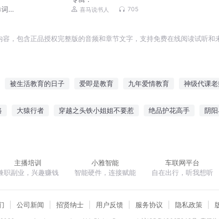
单词
705
喜马说书人
内容，包含正品授权完整版的音频和章节文字，支持免费在线阅读试听和未
被生活教育的日子
爱即是教育
九年爱情教育
神级代课老
修仙走进教育
德家课堂笔记
教育纨绔二代
好好上课行不行
路
大猿行者
穿越之头铁小姐姐不要惹
绝品护花高手
阴阳
课外学堂
课堂笔记
我被系统教育了
九万年义务教育
仙涂魔终
黄鸟无衣
等爱七年
武道乾坤录
纵我不往子
主播培训
小雅智能
车联网平台
兼职副业，兴趣赚钱
智能硬件，连接赋能
自在出行，听我想听
们
公司新闻
招贤纳士
用户反馈
服务协议
隐私政策