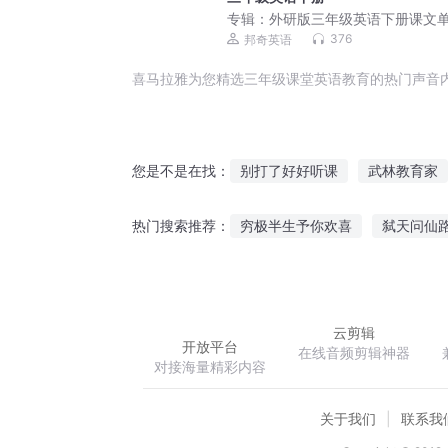
专辑：
外研版三年级英语下册课文
朗读
376
邦奇英语
喜马拉雅为您精选三年级课堂英语教育的热门声音
别打了好好听课
武林教育家
您是不是在找：
快穿之教育这个花心男主
让
穷极半生予你欢喜
弑天问仙
热门搜索推荐：
兽世盛宠兽兽们文化教育开课
当黄少天遇上黄濑
异劫风云
云剪辑
开放平台
在线音频剪辑神器
对接海量精彩内容
关于我们
联系我