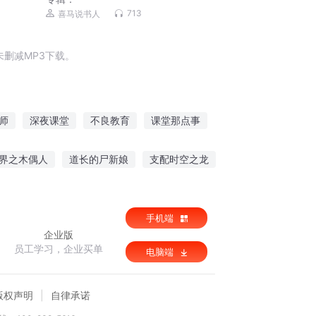
713
喜马说书人
删减MP3下载。
师
深夜课堂
不良教育
课堂那点事
妖怪课堂开课啦
界之木偶人
道长的尸新娘
支配时空之龙
宁不嗣音
手机端
企业版
员工学习，企业买单
电脑端
版权声明
自律承诺