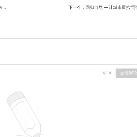
察企业Place Intelligence的CEO，Norion Ubechel进
下一个：
回归自然 — 让城市重拾“野
连接感、信任和安全：联合办公空间和COVID-19
的价值。
量应用于设计领域的趋势。我们还会看到这些大数据分析的成果如何通过
 - the design process
发表评
0
/
300
igence
hem dynamic hubs fell silent throughout 
COVID-19
 – the publ
porting centres so critical to our urban narrative.
ck of the pandemic it’s more important than ever for cities 
 attract people back.
on’t use to full effect is the increasingly important interpl