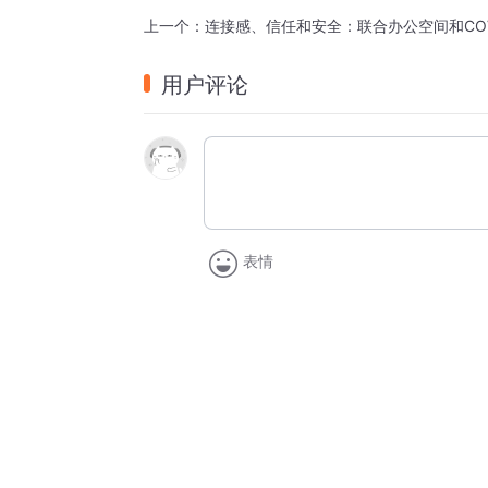
在本期节目中，Gerard Cororan和大数据及人类洞
上一个：
谈，审视数据在设计深受人们喜爱的场所中
“我认为在未来几
年，我们将看到大数据技术大
用户评论
的方式影响决策过程。”
Norion Ubechel, Place Intelligence
How big data can challenge - and validate
HOST:
 Gerard Corcoran, CEO, Hassell
表情
GUEST:
 Norion Ubechel, CEO, Place Intell
Our cities are
 under pressure.
The parts of the urban puzzle that make t
spaces, universities, museums, galleries and s
As we begin to emerge from the initial sho
understand how their spaces work and how to
One advantage city shapers have but often d