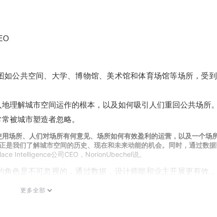
EO
图如公共空间、大学、博物馆、美术馆和体育场馆等场所，受到
入地理解城市空间运作的根本，以及如何吸引人们重回公共场所
常常被城市塑造者忽略。
使用场所、人们对场所有何意见、场所如何有效盈利的运营，以及一个场
正是我们了解城市空间的历史、现在和未来动能的机会。同时，通过数据
lace Intelligence公司CEO，NorionUbechel说。
的角色是不可忽视的，通过数据，设计师能和业主开展更有效，
会、文化和经济价值。
更多全部
关的数据，让客户在决策时更有信心。”
Hassell CEO，Gerard Corcora