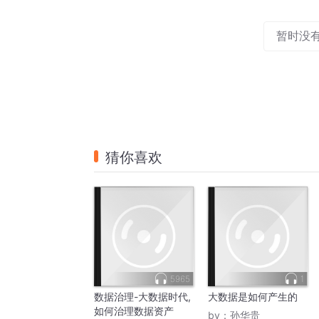
between design and big data.
“
The opportunity is to understand historica
暂时没
sets that tell us how people use a place, ho
relates to other places around it - and in co
Ubechel, 
CEO
 of Place Intelligence.
The role of designers in this process is cr
and meaningful conversations with clients t
economic value.
“
Being able to look at any location anywher
猜你喜欢
clients to have a lot more confidence in the
For episode 1 in the second season of Has
firm 
Place Intelligence’s
 
CEO
 Norion Ubech
love.
“I think we’ll see a tremendous adoption of 
years and we’ll also see new ways that this
5965
1
we use.”
数据治理-大数据时代,
大数据是如何产生的
Norion Ubechel, Place Intelligence
如何治理数据资产
by：
孙华贵