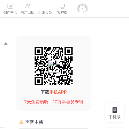
创作中心
有声出版
开通会员
客户端
下载
手机APP
7天免费畅听
10万本会员专辑
手机版
声音主播