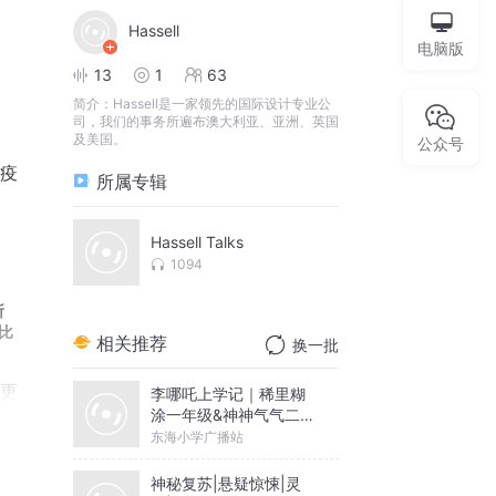
Hassell
电脑版
13
1
63
简介：
Hassell是一家领先的国际设计专业公
司，我们的事务所遍布澳大利亚、亚洲、英国
及美国。
公众号
疫
所属专辑
。
Hassell Talks
1094
所
比
相关推荐
换一批
更
李哪吒上学记｜稀里糊
涂一年级&神神气气二年
级
东海小学广播站
n说。
神秘复苏|悬疑惊悚|灵