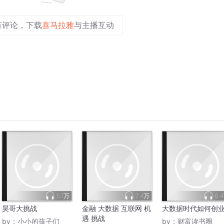
l, current and future dynamics of urban places, by overlaying data 
有评论，下载
喜马拉雅
与主播互动
w they feel about it, how it’s performed economically and how it 
mparison to other similar places, globally,”
 says Norion 
ucial because they can use this data to have much more inform
o generate outcomes that deliver measurable social, cultural a
e in the world and analyse years of trend related data enabl
 decision-making process,” says Gerard Corcoran, 
CEO
 Hassell.
sell Talks, 
Gerard Corcoran
 joins big data and human insigh
el to examine the value of data in the design of places peop
big data technologies into the design world over the next couple of
 information is being applied to the decision-making processes tha
5.1万
7.4万
6.
昊哥大挑战
金融 大数据 互联网 机
大数据时代如何创
遇 挑战
by：
小小的孩子们
by：
财富读书圈