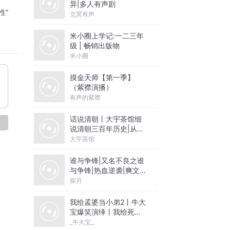
行对
异|多人有声剧
性”
北冥有声
新
米小圈上学记:一二三年
级 | 畅销出版物
米小圈
摸金天师【第一季】
（紫襟演播）
有声的紫襟
话说清朝丨大宇茶馆细
论
说清朝三百年历史|从努
尔哈赤到末代皇帝溥仪|
大宇茶馆
康熙雍正乾隆
ic 
谁与争锋|又名不良之谁
与争锋|热血逆袭|爽文爆
笑|会员免费
探月
to 
我给孟婆当小弟2丨牛大
宝爆笑演绎丨我给死神
ay 
当老大丨多人有声剧
_牛大宝_