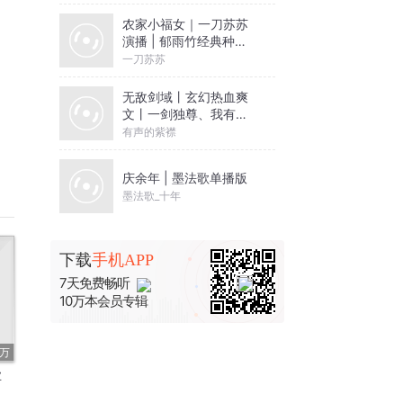
农家小福女｜一刀苏苏
演播 | 郁雨竹经典种田
文｜VIP免费多人有声剧
一刀苏苏
无敌剑域丨玄幻热血爽
ed 
文丨一剑独尊、我有一
剑 前传丨紫襟领衔多人
有声的紫襟
nd 
有声剧
庆余年 | 墨法歌单播版
es 
墨法歌_十年
ts 
下载
手机APP
le 
7天免费畅听
10万本会员专辑
 
t 
4万
业