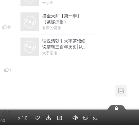
六迹之星河创世
20.7万
赞
相关推荐
换一批
李哪吒上学记｜稀里糊
涂一年级&神神气气二年
1
级
东海小学广播站
神秘复苏|悬疑惊悚|灵
异|多人有声剧
北冥有声
米小圈上学记:一二三年
赞
级 | 畅销出版物
x
1.0
:00
米小圈
摸金天师【第一季】