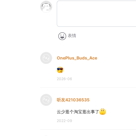
表情
OnePlus_Buds_Ace
2026-06
听友421036535
云少逛个淘宝逛出事了
2022-09