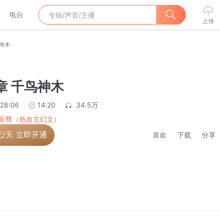
电台
上传
鸟神木
7章 千鸟神木
:28:06
14:20
34.5万
至尊（热血玄幻文）
元/天 立即开通
喜欢
下载
分享