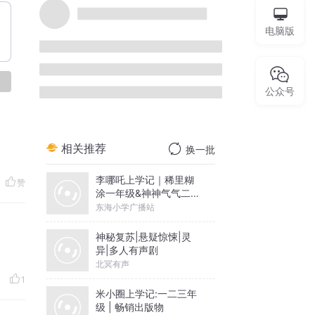
熊子辰
电脑版
7018
10
88.8万
简介：
实名信息：熊蜀疆
论
TA的专辑
更多
公众号
每日诵读
19.7万
赞
长生天
24.7万
人生四十年｜免费有声
书
10万
1
童养媳|免费有声小说
312.3万