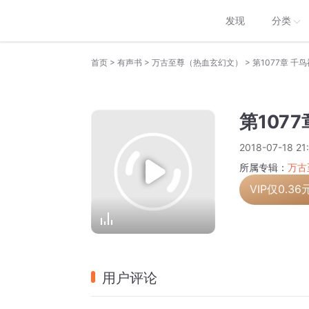
发现
分类
>
>
>
首页
有声书
万古至尊（热血玄幻文）
第1077章 千
第107
2018-07-18 21
所属专辑：
万古
VIP仅
0.36
用户评论