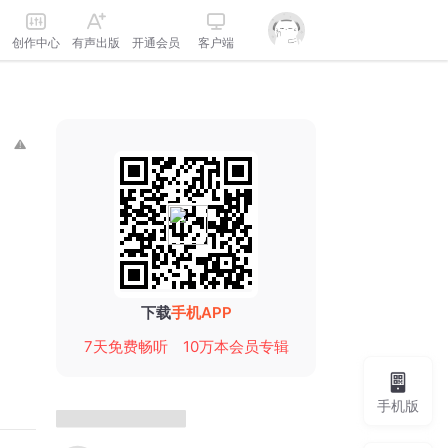
创作中心
有声出版
开通会员
客户端
下载
手机APP
7天免费畅听
10万本会员专辑
手机版
声音主播