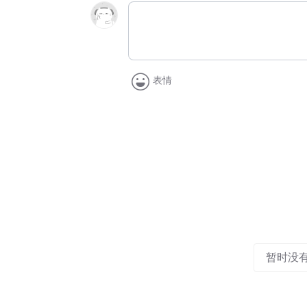
表情
暂时没