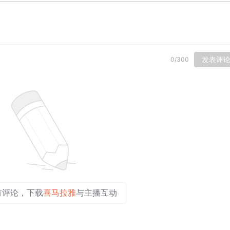
发表评
0
/
300
有评论，下载
喜马拉雅
与主播互动