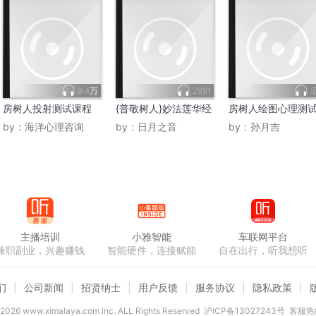
9.4万
2891
房树人投射测试课程
{普敬树人}妙法莲华经
房树人绘图心理测
by：
海洋心理咨询
by：
日月之音
by：
孙月吉
主播培训
小雅智能
车联网平台
兼职副业，兴趣赚钱
智能硬件，连接赋能
自在出行，听我想听
们
公司新闻
招贤纳士
用户反馈
服务协议
隐私政策
2026
www.ximalaya.com lnc. ALL Rights Reserved
沪ICP备13027243号
客服热线