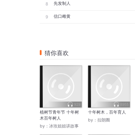
先发制人
8
信口雌黄
9
猜你喜欢
929
8955
植树节青年节 十年树
十年树木，百年育人
木百年树人
by：
拉朗圈
by：
冰玫姐姐讲故事