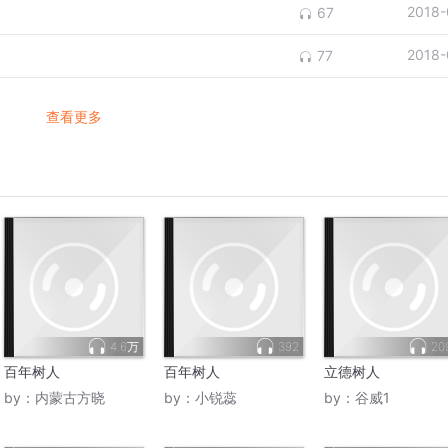
2018-
67
2018-
77
查看更多
4.6万
392
20
百年树人
百年树人
立德树人
by：
内蒙古方晓
by：
小锐蕊
by：
谷威1