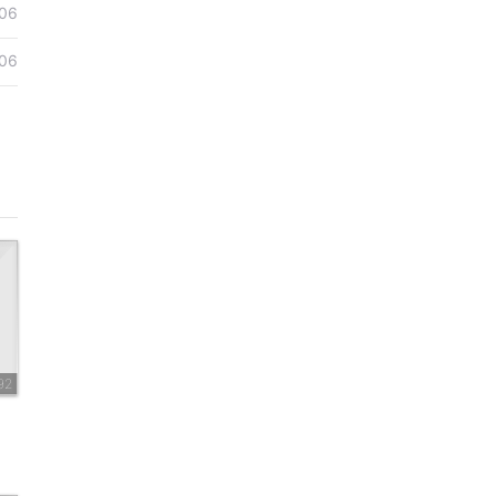
06
06
92