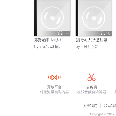
392
1万
郑委老师《树人》
{普敬树人}大悲法聚
by：
无我w利他
by：
日月之音
开放平台
云剪辑
对接海量精彩内容
在线音频剪辑神器
关于我们
联系我
Copyright © 2012-