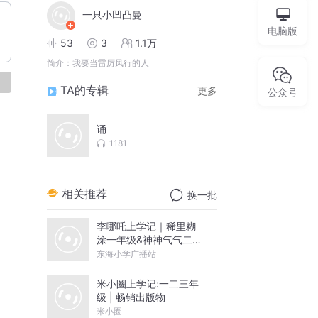
一只小凹凸曼
电脑版
53
3
1.1万
简介：
我要当雷厉风行的人
论
TA的专辑
更多
公众号
诵
1181
相关推荐
换一批
李哪吒上学记｜稀里糊
涂一年级&神神气气二年
级
东海小学广播站
米小圈上学记:一二三年
级 | 畅销出版物
米小圈