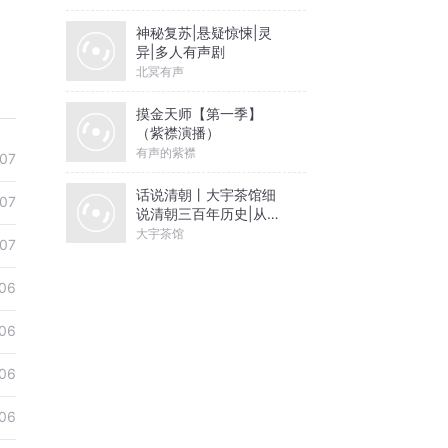
神秘复苏|悬疑惊悚|灵
异|多人有声剧
北冥有声
摸金天师【第一季】
（紫襟演播）
有声的紫襟
07
话说清朝丨大宇茶馆细
07
说清朝三百年历史|从努
尔哈赤到末代皇帝溥仪|
大宇茶馆
07
康熙雍正乾隆
06
06
06
06