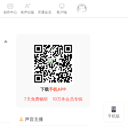
创作中心
有声出版
开通会员
客户端
下载
手机APP
7天免费畅听
10万本会员专辑
手机版
声音主播