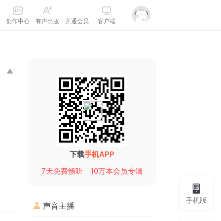
创作中心
有声出版
开通会员
客户端
下载
手机APP
7天免费畅听
10万本会员专辑
手机版
声音主播