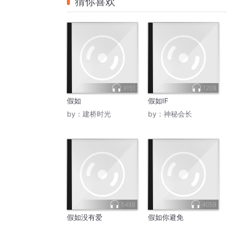
猜你喜欢
9151
1209
假如
假如IF
by：
建桥时光
by：
神秘会长
5499
4059
假如没有爱
假如你避免