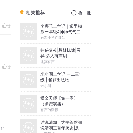
相关推荐
换一批
李哪吒上学记｜稀里糊
赞
涂一年级&神神气气二年
级
东海小学广播站
神秘复苏|悬疑惊悚|灵
异|多人有声剧
北冥有声
赞
米小圈上学记:一二三年
级 | 畅销出版物
米小圈
摸金天师【第一季】
（紫襟演播）
有声的紫襟
话说清朝丨大宇茶馆细
说清朝三百年历史|从努
-11