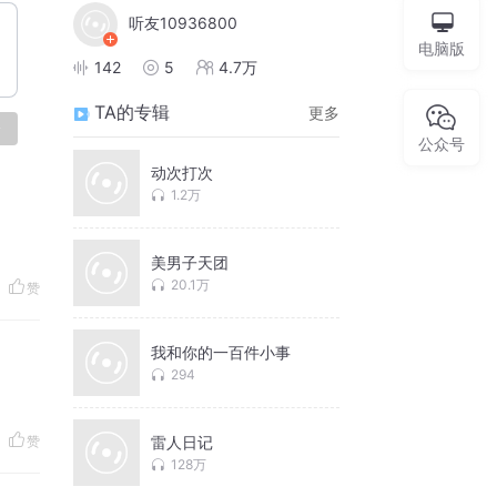
听友10936800
电脑版
142
5
4.7万
TA的专辑
更多
论
公众号
动次打次
1.2万
美男子天团
20.1万
赞
我和你的一百件小事
294
赞
雷人日记
128万