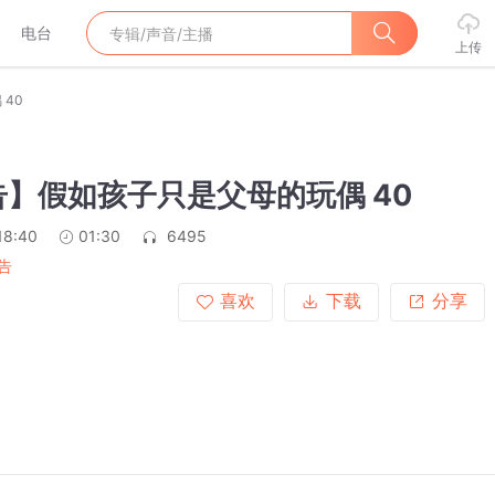
电台
上传
40
】假如孩子只是父母的玩偶 40
18:40
01:30
6495
告
喜欢
下载
分享