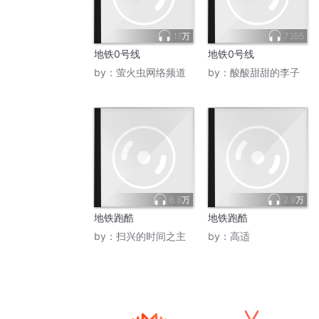
1.1万
7355
地铁0号线
地铁0号线
by：
萤火虫网络频道
by：
酸酸甜甜的李子
6.8万
2.9万
地铁跑酷
地铁跑酷
by：
扫兴的时间之主
by：
高适