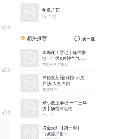
频道片花
2.7万
赞
相关推荐
换一批
李哪吒上学记｜稀里糊
涂一年级&神神气气二年
级
东海小学广播站
赞
神秘复苏|悬疑惊悚|灵
异|多人有声剧
北冥有声
米小圈上学记:一二三年
级 | 畅销出版物
赞
米小圈
摸金天师【第一季】
（紫襟演播）