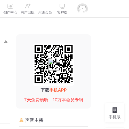
创作中心
有声出版
开通会员
客户端
下载
手机APP
7天免费畅听
10万本会员专辑
手机版
声音主播