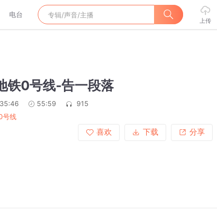
电台
上传
22地铁0号线-告一段落
:35:46
55:59
915
0号线
喜欢
下载
分享