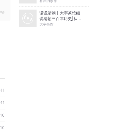
有声的紫襟
赞
话说清朝丨大宇茶馆细
说清朝三百年历史|从努
尔哈赤到末代皇帝溥仪|
大宇茶馆
康熙雍正乾隆
-11
-11
-10
-10