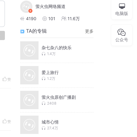
萤火虫网络频道
电脑版
4190
101
11.6万
TA的专辑
更多
论
公众号
杂七杂八的快乐
1.4万
爱上旅行
1.2万
赞
萤火虫原创广播剧
2408
赞
城市心情
27.4万