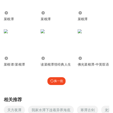
141.22万
3.38万
36.93万
菜根潭
菜根潭
菜根潭
2697
391
2433
菜根谭/菜根潭
读菜根潭悟经典人生
佛光菜根潭-中英双语
换一批
相关推荐
天方夜潭
我家水潭下连着异界海底
寒潭古剑
龙潭