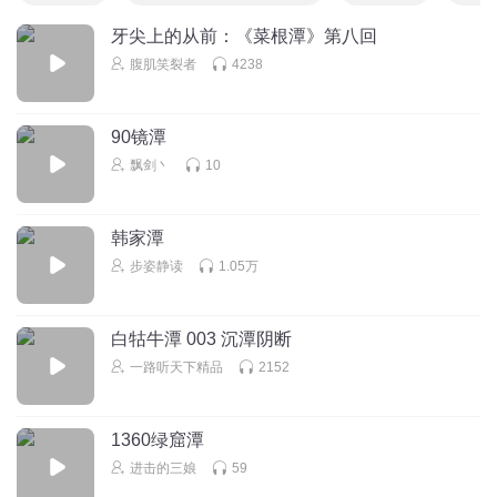
牙尖上的从前：《菜根潭》第八回
腹肌笑裂者
4238
90镜潭
飘剑丶
10
韩家潭
步姿静读
1.05万
白牯牛潭 003 沉潭阴断
一路听天下精品
2152
1360绿窟潭
进击的三娘
59