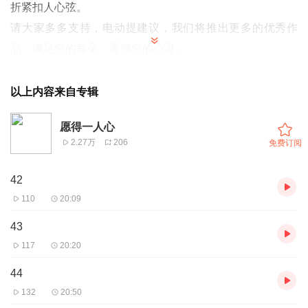
折紧扣人心弦。
请大家多多支持，电动提建议，我们将推出更多的优秀作
品，满足您的耳朵，震撼您的心灵。
一良心作品，经典巨作，获奖小说，故事情节跌宕起伏，转
折紧扣人心弦。
以上内容来自专辑
请大家多多支持，电动提建议，我们将推出更多的优秀作
愿得一人心
品，满足您的耳朵，震撼您的心灵。
2.27万
206
免费订阅
42
110
20:09
43
117
20:20
44
132
20:50