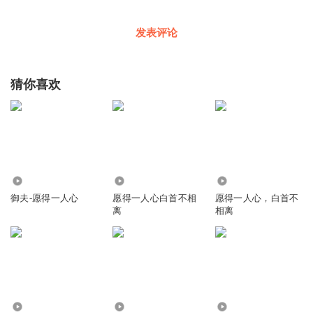
发表评论
猜你喜欢
9899
5279
1306
御夫-愿得一人心
愿得一人心白首不相
愿得一人心，白首不
离
相离
863
6.53万
14.49万