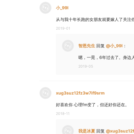
小_99l
从与我十年长跑的女朋友就要嫁人了关注
2019-01
智恩先生
回复
@
小_99l
：
嗯，一晃，6年过去了。身边
2019-05
xug3suz12fz3w7if9srm
好喜欢你 心理fm变了，但还好你还在。
2018-11
我是冰夏
回复
@
xug3suz12