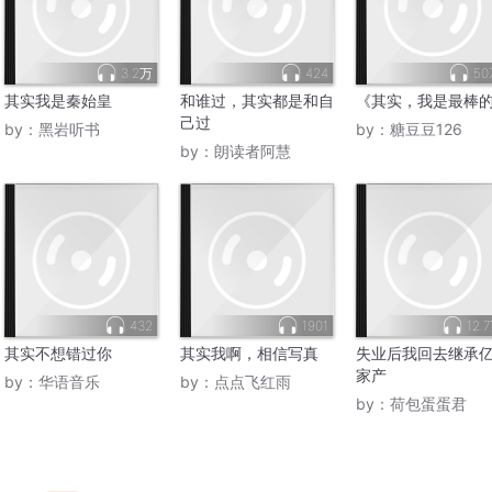
3.2万
424
50
其实我是秦始皇
和谁过，其实都是和自
《其实，我是最棒
己过
by：
黑岩听书
by：
糖豆豆126
by：
朗读者阿慧
432
1901
12.
其实不想错过你
其实我啊，相信写真
失业后我回去继承
家产
by：
华语音乐
by：
点点飞红雨
by：
荷包蛋蛋君