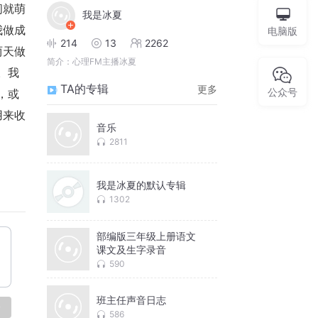
间就萌
我是冰夏
我做成
电脑版
214
13
2262
两天做
简介：
心理FM主播冰夏
。我
TA的专辑
更多
公众号
，或
用来收
音乐
2811
我是冰夏的默认专辑
1302
部编版三年级上册语文
课文及生字录音
590
班主任声音日志
论
586