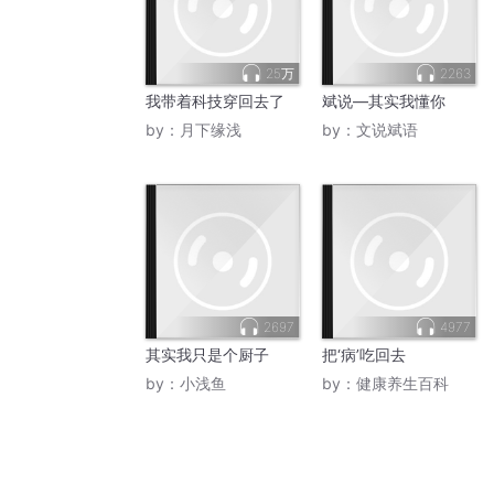
25万
2263
我带着科技穿回去了
斌说—其实我懂你
by：
月下缘浅
by：
文说斌语
2697
4977
其实我只是个厨子
把‘病’吃回去
by：
小浅鱼
by：
健康养生百科