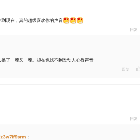
你到现在，真的超级喜欢你的声音
回复
人换了一茬又一茬。却在也找不到发动人心得声音
回复
回复
fz3w7if9srm
：