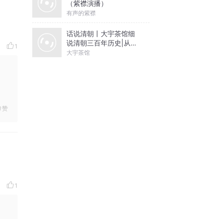
（紫襟演播）
有声的紫襟
话说清朝丨大宇茶馆细
说清朝三百年历史|从努
1
尔哈赤到末代皇帝溥仪|
大宇茶馆
康熙雍正乾隆
赞
1