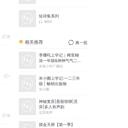
短诗集系列
9650
赞
相关推荐
换一批
李哪吒上学记｜稀里糊
涂一年级&神神气气二年
级
东海小学广播站
1
米小圈上学记:一二三年
级 | 畅销出版物
米小圈
神秘复苏|悬疑惊悚|灵
异|多人有声剧
北冥有声
赞
摸金天师【第一季】