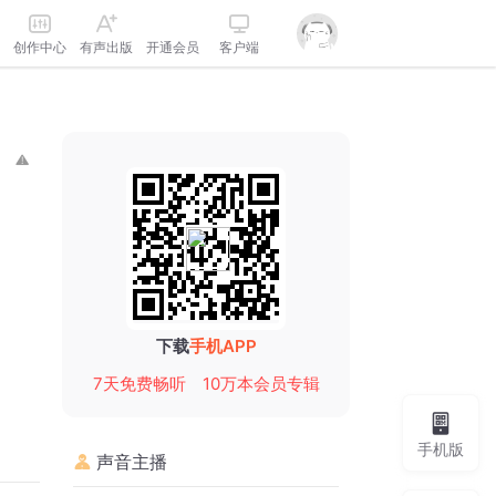
创作中心
有声出版
开通会员
客户端
下载
手机APP
7天免费畅听
10万本会员专辑
手机版
声音主播