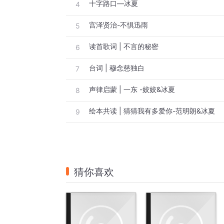
十字路口—冰夏
4
宫泽贤治-不惧迅雨
5
读首歌词 | 不言的秘密
6
台词 | 穆念慈独白
7
声律启蒙 | 一东 -姣姣&冰夏
8
绘本共读 | 猜猜我有多爱你-范明朗&冰夏
9
猜你喜欢