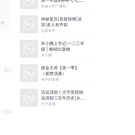
涂一年级&神神气气二年
级
东海小学广播站
神秘复苏|悬疑惊悚|灵
赞
异|多人有声剧
北冥有声
米小圈上学记:一二三年
级 | 畅销出版物
米小圈
摸金天师【第一季】
2
（紫襟演播）
有声的紫襟
话说清朝丨大宇茶馆细
说清朝三百年历史|从努
尔哈赤到末代皇帝溥仪|
大宇茶馆
康熙雍正乾隆
6