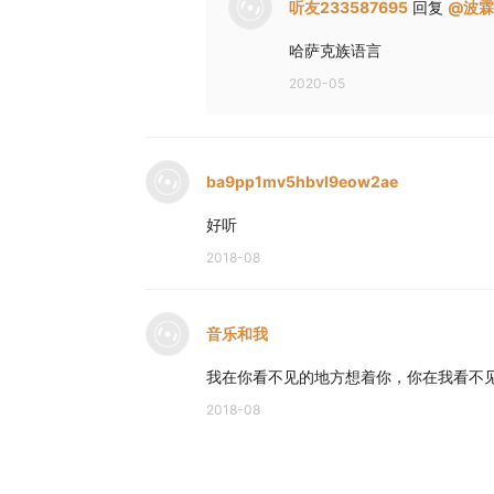
听友233587695
回复
@
波霖
哈萨克族语言
2020-05
ba9pp1mv5hbvl9eow2ae
好听
2018-08
音乐和我
我在你看不见的地方想着你，你在我看不见
2018-08