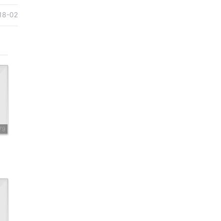
18-02
79