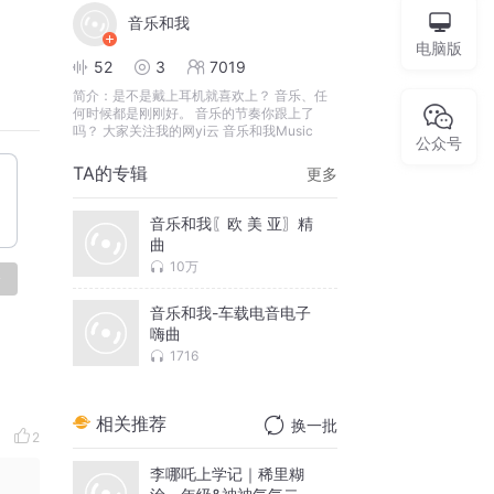
音乐和我
电脑版
52
3
7019
简介：
是不是戴上耳机就喜欢上？ 音乐、任
何时候都是刚刚好。 音乐的节奏你跟上了
吗？ 大家关注我的网yi云 音乐和我Music
公众号
TA的专辑
更多
音乐和我〖欧 美 亚〗精
曲
10万
论
音乐和我-车载电音电子
嗨曲
1716
相关推荐
换一批
2
李哪吒上学记｜稀里糊