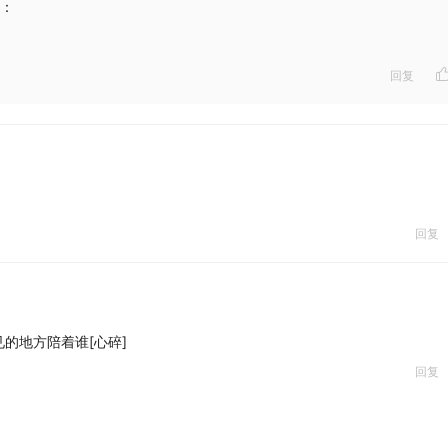
：
回复
回复
的地方陪着谁[心碎]
回复