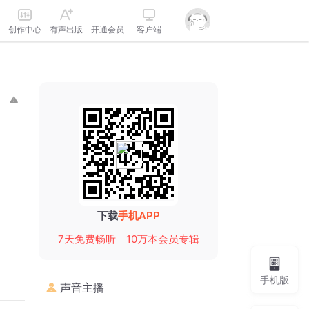
创作中心
有声出版
开通会员
客户端
下载
手机APP
7天免费畅听
10万本会员专辑
手机版
声音主播