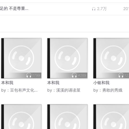
音乐和我〖Сағынба〗世界上最让人底气十足的 不是尊重与平等 而是被偏爱
2.7万
20
1799
4289
12
本和我
本和我
小银和我
by：
豆包有声文化传媒
by：
溪溪的诵读屋
by：
勇敢的秀娥