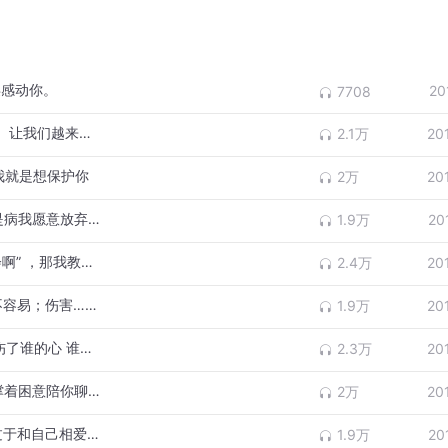
矣感动你。
20
7708
音乐和我〖 sahe namen〗会不会因为时间、让我们越来越远
2.1万
20
是我就是想保护你
2万
20
音乐和我〖Жәй ғана ұнатамын〗如果你是病我愿意放弃治疗
1.9万
20
音乐和我〖Кінә бар〗你会喜欢我吗？“不会啊” ，那我教你好了
2.4万
20
音乐和我〖Өмір заңы 〗等待.……也许并不容易；伤害……轻而易举。
1.9万
20
音乐和我〖Ханшайымым-ау 〗谁的言语伤了谁的心 谁的泪水透出对谁的情
2.3万
20
音乐和我〖аүырелеме〗你知道一个人硬撑着困意陪你聊到深夜,有多爱你吗？
2万
20
音乐和我〖Күнге табыну〗最大的幸福莫过于和自己相爱的人相濡以沫-
1.9万
20