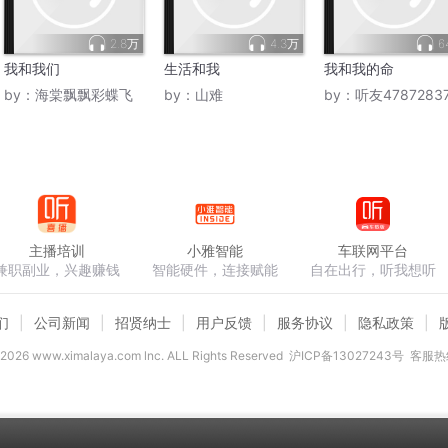
2.8万
4.3万
6
我和我们
生活和我
我和我的命
by：
海棠飘飘彩蝶飞
by：
山难
by：
听友4787283
主播培训
小雅智能
车联网平台
兼职副业，兴趣赚钱
智能硬件，连接赋能
自在出行，听我想听
们
公司新闻
招贤纳士
用户反馈
服务协议
隐私政策
2026
www.ximalaya.com lnc. ALL Rights Reserved
沪ICP备13027243号
客服热线