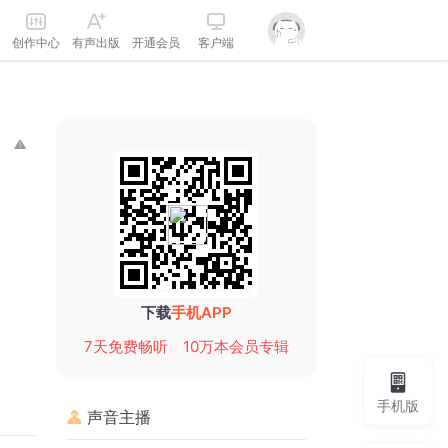
创作中心
有声出版
开通会员
客户端
下载
手机APP
7天免费畅听
10万本会员专辑
手机版
声音主播