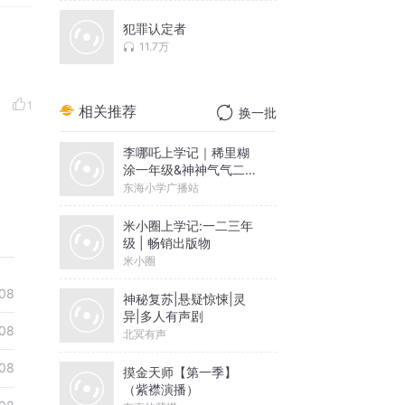
犯罪认定者
11.7万
1
相关推荐
换一批
李哪吒上学记｜稀里糊
涂一年级&神神气气二年
级
东海小学广播站
米小圈上学记:一二三年
级 | 畅销出版物
米小圈
08
神秘复苏|悬疑惊悚|灵
异|多人有声剧
08
北冥有声
08
摸金天师【第一季】
（紫襟演播）