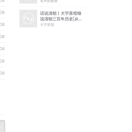
08
有声的紫襟
08
话说清朝丨大宇茶馆细
说清朝三百年历史|从努
尔哈赤到末代皇帝溥仪|
08
大宇茶馆
康熙雍正乾隆
08
08
08
08