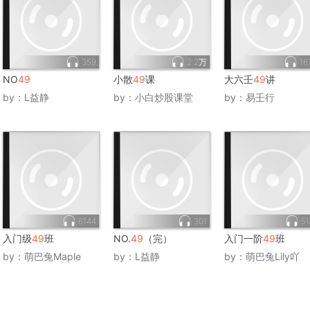
359
2.2万
16
NO
49
小散
49
课
大六壬
49
讲
by：
L益静
by：
小白炒股课堂
by：
易壬行
6144
301
51
入门级
49
班
NO.
49
（完）
入门一阶
49
班
by：
萌巴兔Maple
by：
L益静
by：
萌巴兔Lily吖