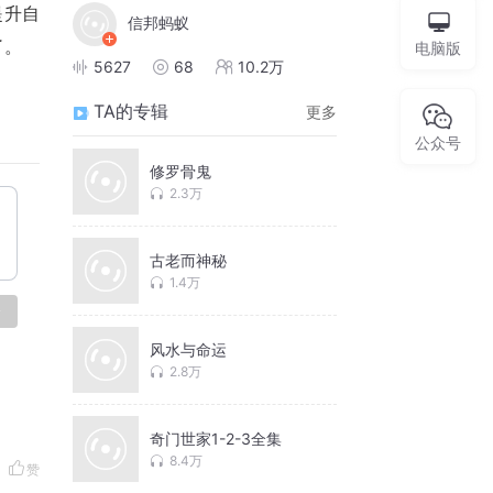
提升自
信邦蚂蚁
了。
电脑版
5627
68
10.2万
TA的专辑
更多
公众号
修罗骨鬼
2.3万
古老而神秘
1.4万
论
风水与命运
2.8万
奇门世家1-2-3全集
8.4万
赞