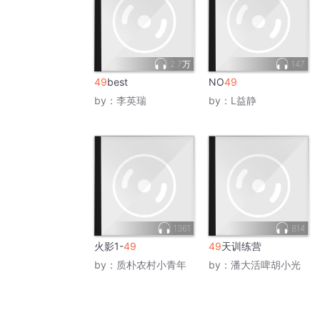
2.7万
147
49
best
NO
49
by：
李英瑞
by：
L益静
1361
814
火影1-
49
49
天训练营
by：
质朴农村小青年
by：
潘大活啤胡小光