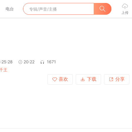
电台
上传
:25:28
20:22
1671
千王
喜欢
下载
分享