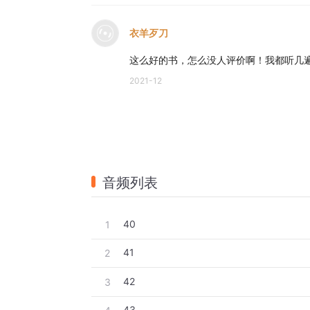
衣羊歹刀
这么好的书，怎么没人评价啊！我都听几
2021-12
音频列表
40
1
41
2
42
3
43