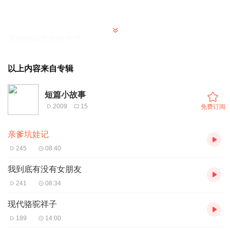
看的时候笑的岔气了，
我觉得我讲的很差。喜欢的可以去知乎看下原版。关注原作
以上内容来自专辑
者
Amos
短篇小故事
2009
15
免费订阅
ps。虽然拖更了很久，不过还是有做完这张专辑。
亲爹坑娃记
可喜可贺，可口可乐。
245
08:40
感谢所有听过我音频的人。
我到底有没有女朋友
谢谢！
241
08:34
现代骆驼祥子
189
14:00