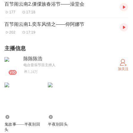
百节闹云南2.傈僳族春浴节——澡堂会
177
17:18
百节闹云南1.奕车风情之——仰阿娜节
202
17:19
主播信息
陈陈陈浩
电台音乐节目主持人
加关注
1.24万
234.09万
144.47万
鬼故事——半夜别回
半夜别回头
头