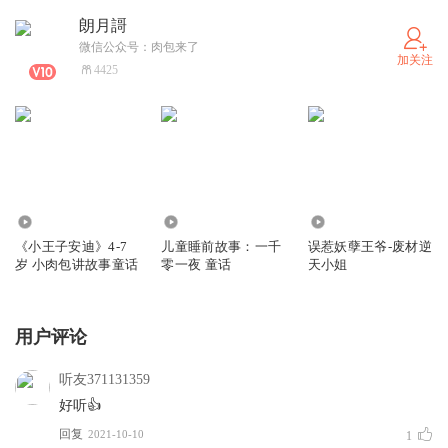
朗月謌
微信公众号：肉包来了
加关注
4425
13.85万
13.07万
5402
《小王子安迪》4-7
儿童睡前故事：一千
误惹妖孽王爷-废材逆
岁 小肉包讲故事童话
零一夜 童话
天小姐
用户评论
听友371131359
好听👍
回复
2021-10-10
1