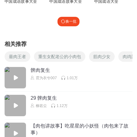
中国成语故事大全
中国成语故事大全
中国成语大全
换一批
相关推荐
最肉王者
重生女配老公的小肉包
筋肉少女
肉鸡爱
髀肉复生
霓为衣兮007
1.01万
29 髀肉复生
柳若尘
1.12万
【肉包讲故事】吃星星的小妖怪（肉包来了故
事）