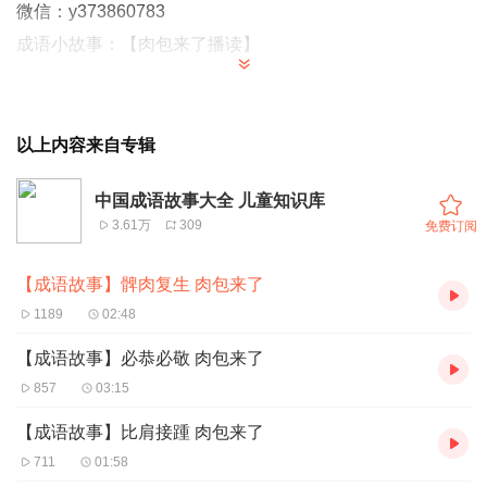
微信：y373860783
成语小故事：【肉包来了播读】
成语故事可以让孩子了解更多的知识，增加孩子的学习兴趣！
以上内容来自专辑
成语故事
是中华5000年文明的写照，
是对成语的历史文化
背景的重现和描述。
中国成语故事大全 儿童知识库
成语故事是我国历史
的一部分
，成语是历史的积淀，每一个
3.61万
309
免费订阅
成语的背后都有一个含义深远的故事，是我国几千年以来人
民智慧的结晶。其特点是深刻隽永，言简意赅。阅读成语故
【成语故事】髀肉复生 肉包来了
事，可以了解历史、通达事理、学习知识、积累优美的语言
1189
02:48
素材。所以，学习成语是青少年学习中国文化的必经之路。
【成语故事】必恭必敬 肉包来了
成语故事以深刻形象的故事典故讲述一些道理。成语就是有
857
03:15
道理的词语，它奠基着我国的文化之熙。
【成语故事】比肩接踵 肉包来了
711
01:58