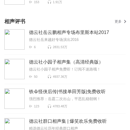
153
1.91万
相声评书
更多
德云社岳云鹏相声专场布里斯本站2017
德云社岳来越好专场演出2016
6
2831.53万
德云社小园子相声集（高清经典版）
德云社小园子相声免费听！订阅不迷路哦！
50
4937.36万
铁伞怪侠后传|书接单田芳版|免费收听
强烈推荐：岳霆二次出山，平恶乱稳朝纲！
123
4783.48万
德云社群口相声集 | 爆笑欢乐免费收听
精选德云社历年经典群口相声