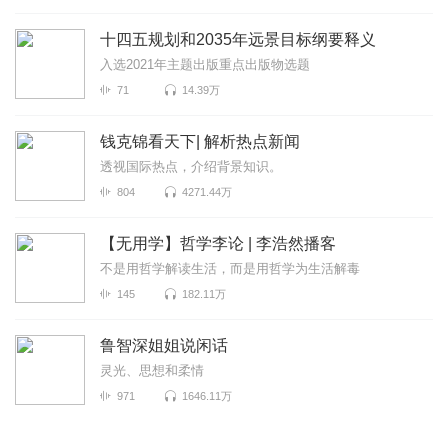
十四五规划和2035年远景目标纲要释义
入选2021年主题出版重点出版物选题
71
14.39万
钱克锦看天下| 解析热点新闻
透视国际热点，介绍背景知识。
804
4271.44万
【无用学】哲学李论 | 李浩然播客
不是用哲学解读生活，而是用哲学为生活解毒
145
182.11万
鲁智深姐姐说闲话
灵光、思想和柔情
971
1646.11万