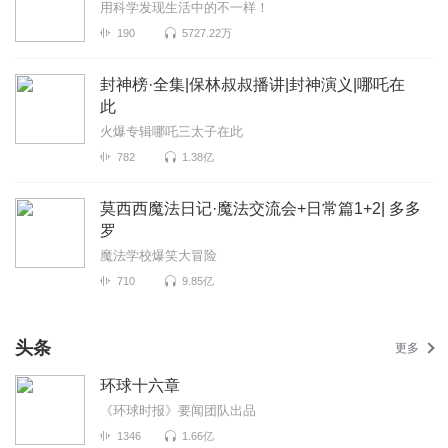
用科学发现生活中的不一样！
190
5727.22万
封神榜·全集|保林叔叔播讲|封神演义|哪吒在
此
火爆专辑哪吒三太子在此
782
1.38亿
莫西西魔法日记·魔法交流会+日常篇1+2| 多多
罗
魔法学校爆笑大冒险
710
9.85亿
头条
更多
环球十六章
《环球时报》要闻团队出品
1346
1.66亿