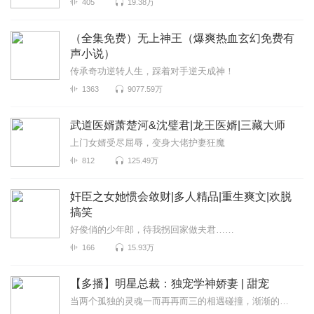
405
19.38万
（全集免费）无上神王（爆爽热血玄幻免费有
声小说）
传承奇功逆转人生，踩着对手逆天成神！
1363
9077.59万
武道医婿萧楚河&沈璧君|龙王医婿|三藏大师
上门女婿受尽屈辱，变身大佬护妻狂魔
812
125.49万
奸臣之女她惯会敛财|多人精品|重生爽文|欢脱
搞笑
好俊俏的少年郎，待我拐回家做夫君……
166
15.93万
【多播】明星总裁：独宠学神娇妻 | 甜宠
当两个孤独的灵魂一而再再而三的相遇碰撞，渐渐的发现，原来……