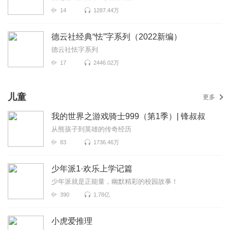
14
1287.44万
德云社经典“怯”字系列（2022新编）
德云社怯字系列
17
2446.02万
儿童
更多
我的世界之游戏骑士999（第1季）| 锋叔叔
从熊孩子到英雄的传奇经历
83
1736.46万
少年派1·欢乐上学记篇
少年派就是正能量，幽默精彩的校园故事！
390
1.78亿
小虎爱推理