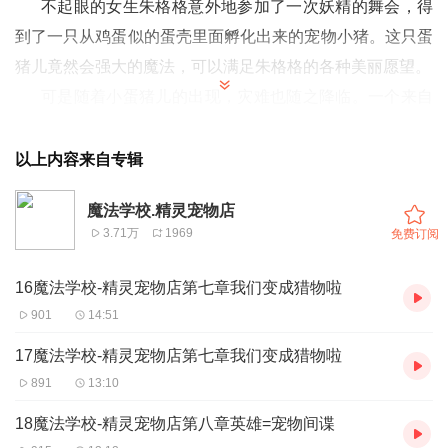
不起眼的女生朱格格意外地参加了一次妖精的舞会，得
到了一只从鸡蛋似的蛋壳里面孵化出来的宠物小猪。这只蛋
猪儿竟然会强大的魔法，可以满足朱格格的各种美丽愿望。
可是随着小蛋猪儿的出现，灾难也随之降临。一个来自
妖精世界的全副武装的猎人带着凶猛的大狗正在到处追杀蛋
猪儿，为了抓住它，甚至把朱格格的爸爸妈妈也抓去了妖精
以上内容来自专辑
的世界！为了救出爸爸妈妈，朱格格勇敢地来到妖精的世
魔法学校.精灵宠物店
界……
3.71万
1969
免费订阅
16魔法学校-精灵宠物店第七章我们变成猎物啦
901
14:51
17魔法学校-精灵宠物店第七章我们变成猎物啦
891
13:10
18魔法学校-精灵宠物店第八章英雄=宠物间谍