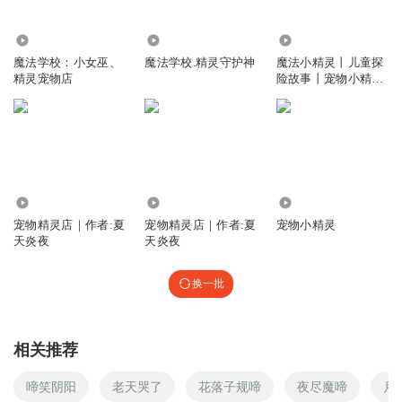
2.49万
2.15万
5.14万
魔法学校：小女巫、
魔法学校.精灵守护神
魔法小精灵丨儿童探
精灵宠物店
险故事丨宠物小精灵
丨睡前故事
5571
8.97万
3809
宠物精灵店｜作者:夏
宠物精灵店｜作者:夏
宠物小精灵
天炎夜
天炎夜
换一批
相关推荐
啼笑阴阳
老天哭了
花落子规啼
夜尽魔啼
月