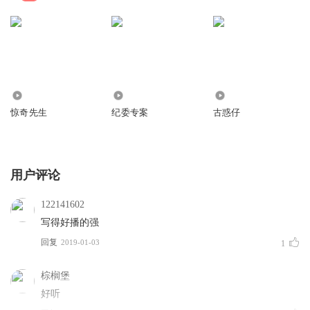
95.35万
9.11万
127.63万
惊奇先生
纪委专案
古惑仔
用户评论
122141602
写得好播的强
回复
2019-01-03
1
棕榈堡
好听