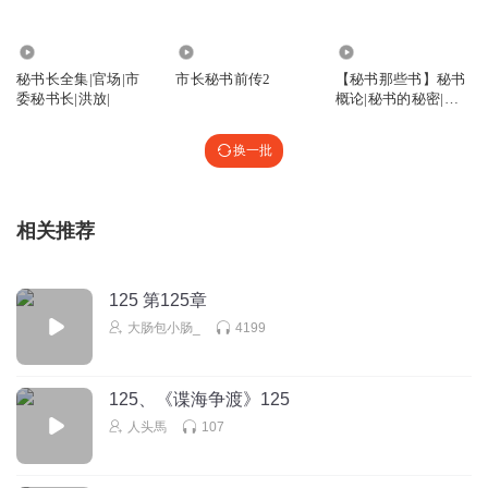
28.45万
9.58万
7422
秘书长全集|官场|市
市长秘书前传2
【秘书那些书】秘书
委秘书长|洪放|
概论|秘书的秘密|秘
书是怎样炼成的
换一批
相关推荐
125 第125章
大肠包小肠_
4199
125、《谍海争渡》125
人头馬
107