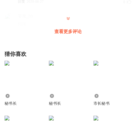
回复
2020-06-27
0
零度_b0
结尾
查看更多评论
回复
2019-08-24
0
1860699whts
猜你喜欢
好
回复
2019-06-07
0
6.38万
3232.19万
9289
秘书长
秘书长
市长秘书