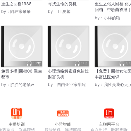
重生之回档1988
寻找生命的良机
重生之俗人回档|俗
回档｜带歌曲双播
by：
阿狸家呆呆
by：
TT夏馨
样的猫｜VIP免费
by：
小样的猫
1.2万
1711
5.
免费多播|回档06|重生
心理策略解密避免错过
【免费】回档女法医
都市
财富良机
丰富法医知识
by：
胖胖的老鼠w
by：
自由企业家学院
by：
我姓吴我心无_
主播培训
小雅智能
车联网平台
兼职副业，兴趣赚钱
智能硬件，连接赋能
自在出行，听我想听