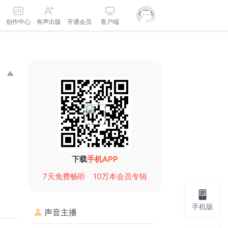
创作中心
有声出版
开通会员
客户端
下载
手机APP
7天免费畅听
10万本会员专辑
手机版
声音主播