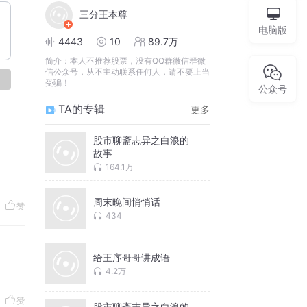
三分王本尊
电脑版
4443
10
89.7万
简介：
本人不推荐股票，没有QQ群微信群微
信公众号，从不主动联系任何人，请不要上当
论
受骗！
公众号
TA的专辑
更多
股市聊斋志异之白浪的
故事
164.1万
周末晚间悄悄话
赞
434
给王序哥哥讲成语
4.2万
赞
股市聊斋志异之白浪的