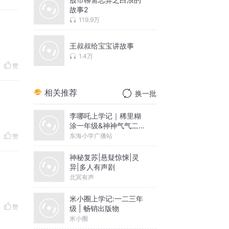
故事2
119.9万
王叔叔给宝宝讲故事
1.4万
赞
相关推荐
换一批
李哪吒上学记｜稀里糊
涂一年级&神神气气二年
级
东海小学广播站
赞
神秘复苏|悬疑惊悚|灵
异|多人有声剧
北冥有声
米小圈上学记:一二三年
赞
级 | 畅销出版物
米小圈