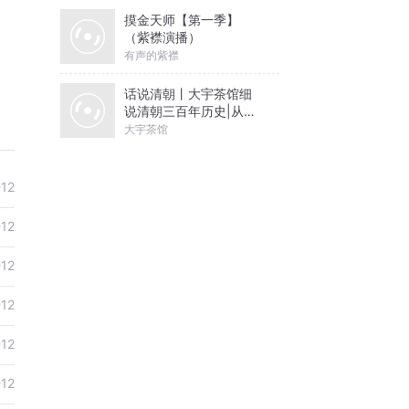
摸金天师【第一季】
（紫襟演播）
有声的紫襟
话说清朝丨大宇茶馆细
说清朝三百年历史|从努
尔哈赤到末代皇帝溥仪|
大宇茶馆
康熙雍正乾隆
-12
-12
-12
-12
-12
-12