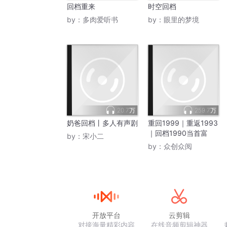
回档重来
时空回档
by：
多肉爱听书
by：
眼里的梦境
20.7万
259.7万
奶爸回档丨多人有声剧
重回1999｜重返1993
｜回档1990当首富
by：
宋小二
by：
众创众阅
开放平台
云剪辑
对接海量精彩内容
在线音频剪辑神器