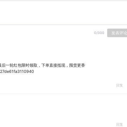
发表评
0
/
300
8最后一轮红包限时领取，下单直接抵现，囤货更香
/c27de61fa3110940
回复
回复