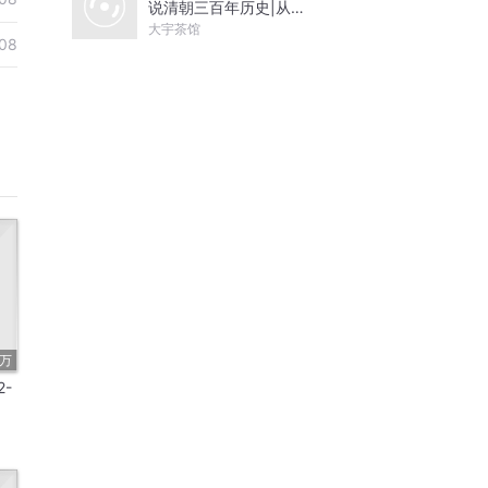
说清朝三百年历史|从努
尔哈赤到末代皇帝溥仪|
大宇茶馆
08
康熙雍正乾隆
6万
2-