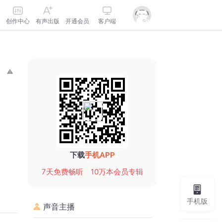
创作中心
有声出版
开通会员
客户端
下载
手机APP
7天免费畅听
10万本会员专辑
手机版
声音主播