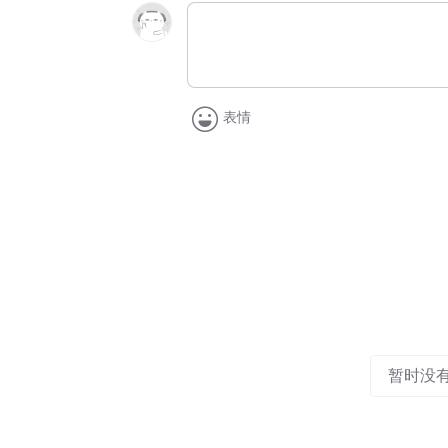
表情
暂时没