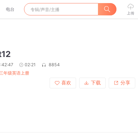
电台
上传
t12
:42:47
02:21
8854
三年级英语上册
喜欢
下载
分享