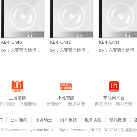
2973
3103
73
KB4-Unit6
KB4-Unit3
KB4-Unit1
by：
东亚西文情境英语
by：
东亚西文情境英语
by：
东亚西文情境英语
主播培训
小雅智能
车联网平台
兼职副业，兴趣赚钱
智能硬件，连接赋能
自在出行，听我想听
们
公司新闻
招贤纳士
用户反馈
服务协议
隐私政策
2026
www.ximalaya.com lnc. ALL Rights Reserved
沪ICP备13027243号
客服热线