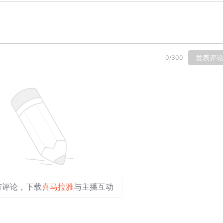
发表评
0
/
300
有评论，下载
喜马拉雅
与主播互动