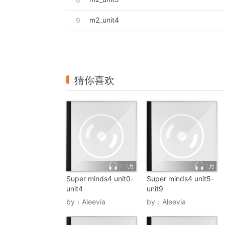
m2_unit4
9
猜你喜欢
2.4万
1万
Super minds4 unit0-
Super minds4 unit5-
unit4
unit9
by：
Aleevia
by：
Aleevia