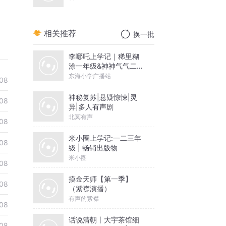
相关推荐
换一批
李哪吒上学记｜稀里糊
涂一年级&神神气气二年
级
东海小学广播站
08
神秘复苏|悬疑惊悚|灵
08
异|多人有声剧
北冥有声
08
米小圈上学记:一二三年
08
级 | 畅销出版物
米小圈
08
摸金天师【第一季】
08
（紫襟演播）
有声的紫襟
08
话说清朝丨大宇茶馆细
08