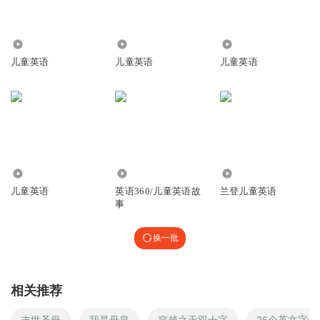
252
69.89万
4710
儿童英语
儿童英语
儿童英语
4.26万
7822
3118
儿童英语
英语360/儿童英语故
兰登儿童英语
事
换一批
相关推荐
末世圣母
我是母皇
穿越之无双十字
26个英文字母