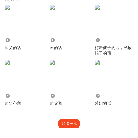
13.17万
6431
6803
师父的话
画的话
打击孩子的话，拯救
孩子的话
1.32万
12.20万
462
师父心塞
师父说
萍姐的话
换一批