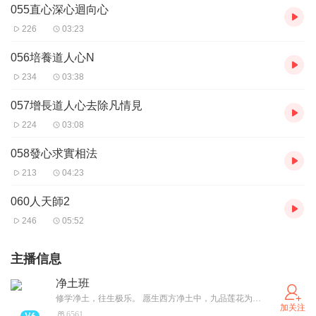
055直心深心迴向心
226
03:23
056培養道人心N
234
03:38
057增長道人心去除凡情見
224
03:08
058發心求實相法
213
04:23
060人天師2
246
05:52
主播信息
净土班
修学净土，往生极乐。 愿生西方净土中，九品莲花为父母， 花开见佛悟无生，不退菩萨为伴侣。
加关注
6561