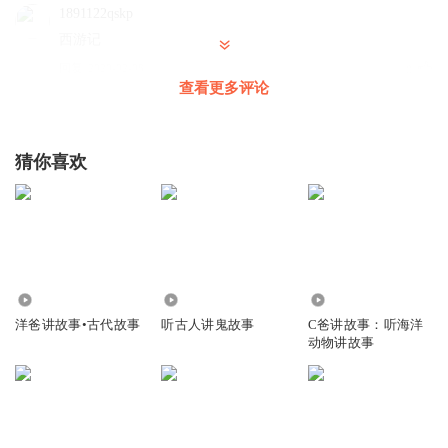
1891122qskp
西游记
回复
2020-02-08
0
查看更多评论
zl1209
回复 @
1891122qskp
:
猜你喜欢
5983
5726
3.07万
洋爸讲故事•古代故事
听古人讲鬼故事
C爸讲故事：听海洋
动物讲故事