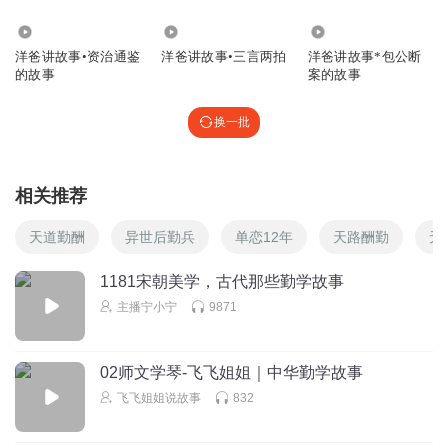
790
5.37万
3.74万
洋爸讲故事•资治通鉴
洋爸讲故事•三言两拍
洋爸讲故事*包公断
的故事
案的故事
换一批
相关推荐
天道勤酬
异世后勤兵
单恋12年
天路酬勤
无
1181宋朝美学，古代那些勤学故事
主播宁小宁
9871
02师文学琴-飞飞姐姐｜中华勤学故事
飞飞姐姐说故事
832