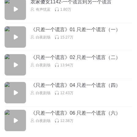
农家傻女1142-一个谎言到另一个谎言
回复
2016-01-25
4
有声忧蓝
1.80万
韶光_慢
回复 @
顾辰1zh
:
杜衡的啥⊙∀⊙？
《只差一个谎言》01 只差一个谎言（一）
顾辰1zh
白夜剧场
15.27万
孩子真的是我的
没有番外喽
回复
2016-01-17
2
《只差一个谎言》02 只差一个谎言（二）
听友30887152
回复 @
顾辰1zh
:
顾哥哥，好辰辰，再翻一个吧！
白夜剧场
13.94万
《只差一个谎言》04 只差一个谎言（四）
顾辰1zh
白夜剧场
12.43万
谢谢支持噢！
回复
2016-01-17
2
《只差一个谎言》06 只差一个谎言（六）
白夜剧场
12.38万
听友47092402
有写谎言前世的作品吗