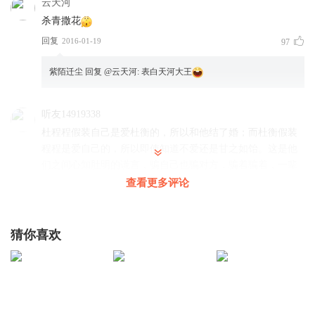
云天河
杀青撒花
回复
2016-01-19
97
紫陌迁尘
回复 @
云天河
:
表白天河大王
听友14919338
杜程程假装自己是爱杜衡的，所以和他结了婚；而杜衡假装
程程是爱自己的，所以即使知道不爱还是甘之如饴。这是他
们之间心知肚明的谎言，骗自己也骗对方，骗着骗着，一辈
子也就过去了。所以说谎言坚持了一辈子也就变成真了
查看更多评论
的……听到最后終于茅塞顿开啊！
回复
2016-03-06
221
猜你喜欢
肉肉的糖果
回复 @
听友14919338
:
生活中很多人都是如此吧
美丽心情8977
顾辰 你的声音很棒 可故事不敢恭维 为了你的声音 一直坚持