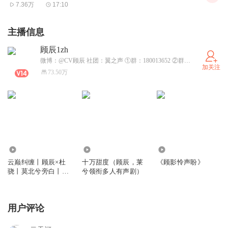
7.36万
17:10
主播信息
顾辰1zh
微博：@CV顾辰 社团：翼之声 ①群：180013652 ②群：716539883
加关注
73.50万
967.96万
3858.90万
5221
云巅纠缠丨顾辰×杜
十万甜度（顾辰，莱
《顾影怜声盼》
骁丨莫北兮旁白丨这
兮领衔多人有声剧）
个机长好难追丨多人
有声剧
用户评论