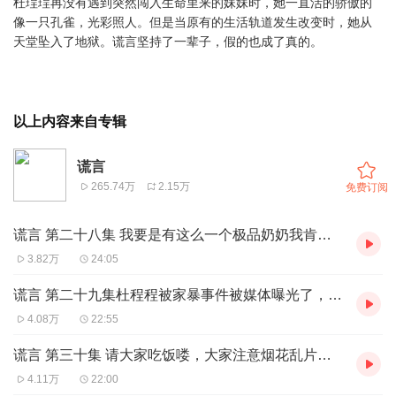
杜珵珵再没有遇到突然闯入生命里来的妹妹时，她一直活的骄傲的
像一只孔雀，光彩照人。但是当原有的生活轨道发生改变时，她从
天堂坠入了地狱。谎言坚持了一辈子，假的也成了真的。
以上内容来自专辑
谎言
265.74万
2.15万
免费订阅
谎言 第二十八集 我要是有这么一个极品奶奶我肯定疯了~~
3.82万
24:05
谎言 第二十九集杜程程被家暴事件被媒体曝光了，这对杜程程是好是坏呢？大家多点赞哦~
4.08万
22:55
谎言 第三十集 请大家吃饭喽，大家注意烟花乱片头的广告哦~在烟花乱下方评论
4.11万
22:00