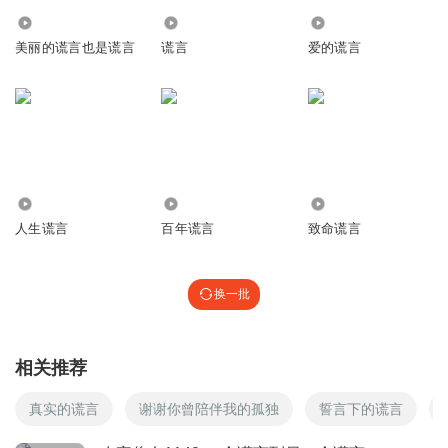
听完
3342
333
1205
回复
2016-02-28
72
美丽的谎言也是谎言
谎言
爱的谎言
顾辰1zh
好 一定不会辜负你们的支持的 下一本书一定会更精彩
回复
2016-01-17
4
顾辰1zh
1483
5.09万
5.60万
新书就要来了记得支持噢！么么哒
人生谎言
百年谎言
致命谎言
回复
2016-01-17
3
换一批
顾辰1zh
23333话说我失眠没睡!也算早起了
回复
2016-01-17
2
相关推荐
顾辰1zh
真实的谎言
谢谢你曾陪伴我的孤独
誓言下的谎言
杜衡的!