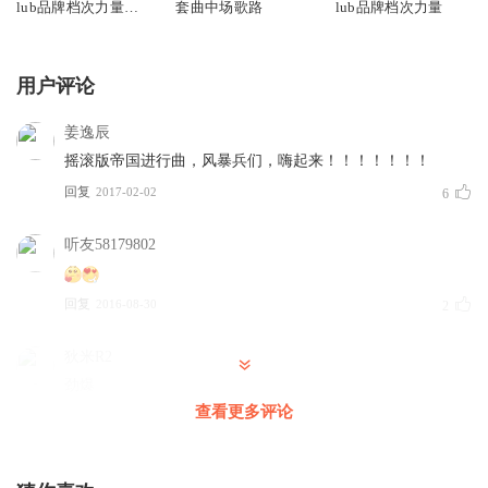
lub品牌档次力量专
套曲中场歌路
lub品牌档次力量
辑2
用户评论
姜逸辰
摇滚版帝国进行曲，风暴兵们，嗨起来！！！！！！！
回复
2017-02-02
6
听友58179802
回复
2016-08-30
2
狄米R2
劲爆
查看更多评论
回复
2018-05-06
1
我是一只宝宝