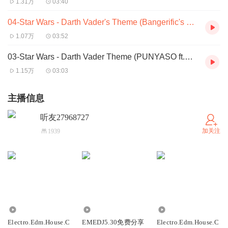
1.31万
03:40
04-Star Wars - Darth Vader's Theme (Bangerific's Bigroom Edit)
1.07万
03:52
03-Star Wars - Darth Vader Theme (PUNYASO ft.DanBeat remix)
1.15万
03:03
主播信息
听友27968727
加关注
1939
3444
2762
4848
Electro.Edm.House.C
EMEDJ5.30免费分享
Electro.Edm.House.C