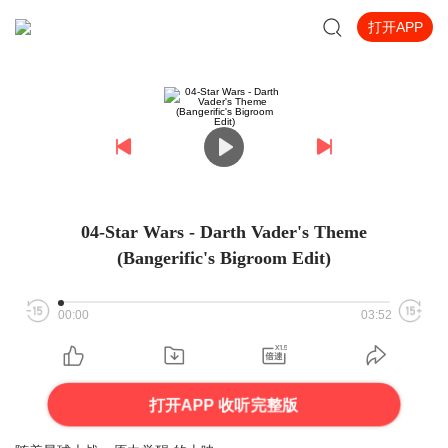
打开APP
04-Star Wars - Darth Vader's Theme
(Bangerific's Bigroom Edit)
00:00
03:52
打开APP 收听完整版