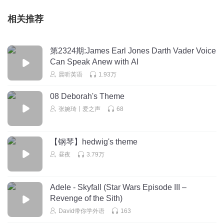
相关推荐
第2324期:James Earl Jones Darth Vader Voice
Can Speak Anew with AI
晨听英语
1.93万
08 Deborah's Theme
张婉琦丨爱之声
68
【钢琴】hedwig's theme
昼夜
3.79万
Adele - Skyfall (Star Wars Episode III –
Revenge of the Sith)
David带你学外语
163