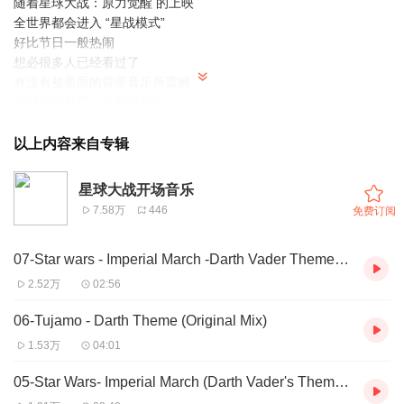
随着星球大战：原力觉醒 的上映
全世界都会进入 “星战模式”
好比节日一般热闹
想必很多人已经看过了
有没有被里面的背景音乐所震撼
今日小编整理几首星战音乐
免费分享
以上内容来自专辑
歌单：
星球大战开场音乐
7.58万
446
免费订阅
01-Darth Vader's Theme Song Trap Remix (The Imperial March)
02-Dimitri Vegas & Like Mike vs. Tujamo & Felguk vs.
07-Star wars - Imperial March -Darth Vader Theme- (DAZETER Remix)
Star Wars - Imperial Nova (Bourborne Mashup)
03-Star Wars - Darth Vader Theme (PUNYASO ft.DanBeat remix)
2.52万
02:56
04-Star Wars - Darth Vader's Theme (Bangerific's Bigroom Edit)
05-Star Wars- Imperial March (Darth Vader's Theme) Remix
06-Tujamo - Darth Theme (Original Mix)
06-Tujamo - Darth Theme (Original Mix)
1.53万
04:01
07-Star wars - Imperial March -Darth Vader Theme- (DAZETER
Remix)
05-Star Wars- Imperial March (Darth Vader's Theme) Remix