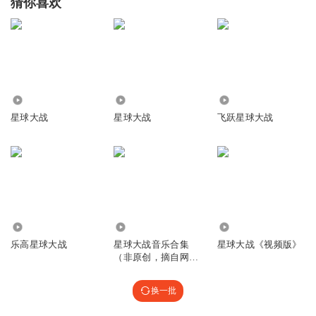
猜你喜欢
应该是dath vider
回复
2017-07-08
1
听友55790681
2017年第一评
回复
3668
2.95万
5514
2017-01-20
1
星球大战
星球大战
飞跃星球大战
Cecilosborn
太好了
回复
2016-02-24
1
听友410281701
good job
43.18万
1177
1210
乐高星球大战
星球大战音乐合集
星球大战《视频版》
回复
2023-01-25
0
（非原创，摘自网
络）
换一批