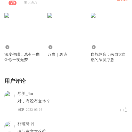
5.56万
2.51万
9936
1.37万
深度催眠：总有一曲
万卷｜唐诗
自然纯音：来自大自
让你一夜无梦
然的深度疗愈
用户评论
尽美_4m
对，有没有文本？
回复
2022-03-06
1
朴瑾绛阳
请问有文本么🤕