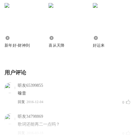
到排练，皆很艰苦。而这一切的努力会让大家看到她们从素人蜕变
成偶像的过程。
3
3
0
新年好-财神到
喜从天降
好运来
用户评论
听友65399855
噪音
回复
2016-12-04
0
听友34798869
歌词还能再二一点吗？
回复
2016-03-18
0