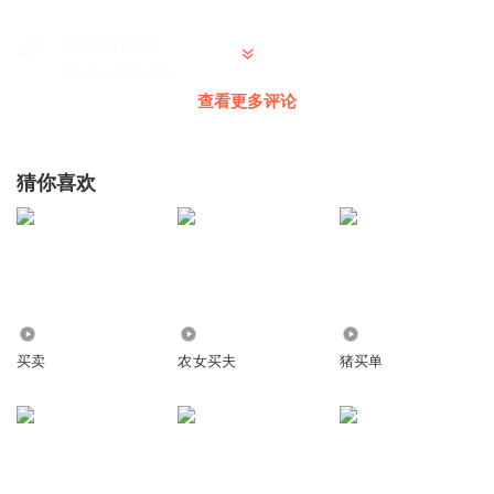
听友40714676
听的心烦气躁的
查看更多评论
回复
2016-01-29
0
听友30319671
猜你喜欢
什么东西啊！
回复
2016-01-28
0
听友41794351
和pary比起来差多了？
回复
298.03万
53.35万
5.06万
2016-01-27
0
买卖
农女买夫
猪买单