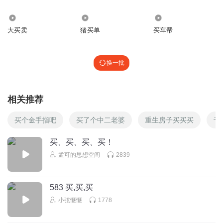
2.76万
45.58万
8865
大买卖
猪买单
买车帮
换一批
相关推荐
买个金手指吧
买了个中二老婆
重生房子买买买
千
买、买、买、买！
孟可的思想空间
2839
583 买,买,买
小弦惬惬
1778