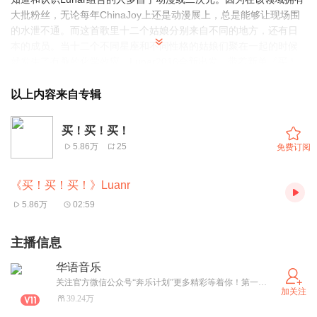
大批粉丝，无论每年ChinaJoy上还是动漫展上，总是能够让现场围
的水泄不通。而这首歌里十二个姑娘分别来自不同的地方，还有日
本的成员。当十二个不同星座和不同性格的姑娘们聚在一起的时候
就发生了有趣的化学效应，Lunar2016全新出发，带着新单《买！
买！买！》贺岁开年。
以上内容来自专辑
【月光族少女 也有可爱面】
《买！买！买！》这首歌讲述的就是当下社会中一群姑（DUO）娘
买！买！买！
（SHOU）们（DANG）的内心想法，从有趣又无厘头的歌词到姑娘
5.86万
25
免费订阅
们可爱独创的剁手舞，从另一面诠释月光族少女的可爱一面。为此
Lunar还特地独创了一个剁手舞，当看到姑娘们心心念念的跳这支舞
《买！买！买！》Luanr
的时候，心情也会不由自主的变好。十二位姑娘们不同的诠释月光
族少女，既像说自己，又反映了现在一大批年轻少女们的心思，而
5.86万
02:59
萌动的舞蹈和不同风格的姑娘们总有一款会让你喜欢。
主播信息
【十二种性格 相同的梦想】
Lunar从早期风靡上海滩的女仆咖啡变成受欢迎的元气少女团
华语音乐
体。姑娘们都带这一个共同的梦想在奋斗，住在女生宿舍里累积点
关注官方微信公众号“奔乐计划”更多精彩等着你！第一时间发布最新最潮的华语流行音乐，不容错过！
加关注
滴的成长经历。一起演出，一起排练，一起分享喜悦和收获。因为
39.24万
起初姑娘们没有特别的才艺基础，亦没有特殊的训练条件；从创作