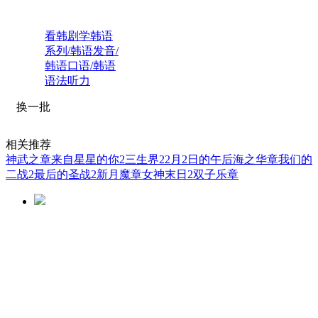
看韩剧学韩语
系列/韩语发音/
韩语口语/韩语
语法听力
换一批
相关推荐
神武之章
来自星星的你2
三生界2
2月2日的午后
海之华章
我们的
二战2
最后的圣战2
新月魔章
女神末日2
双子乐章