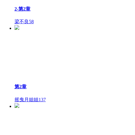
2-第2章
梁不良
58
第2章
摇曳月姐姐
137