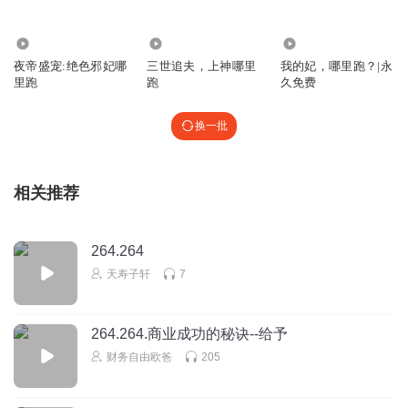
135.83万
7354
1.89万
夜帝盛宠:绝色邪妃哪
三世追夫，上神哪里
我的妃，哪里跑？|永
里跑
跑
久免费
换一批
相关推荐
264.264
天寿子轩
7
264.264.商业成功的秘诀--给予
财务自由欧爸
205