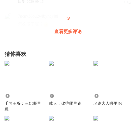
回复
2020-09-13
1
7ncnv38ou2wlbynqj48l
怎么没了呢？
查看更多评论
回复
2019-03-06
1
1365596rvzc
猜你喜欢
怎么不播了
回复
2020-09-08
0
53.42万
4206
5.21万
千面王爷：王妃哪里
贼人，你往哪里跑
老婆大人哪里跑
跑