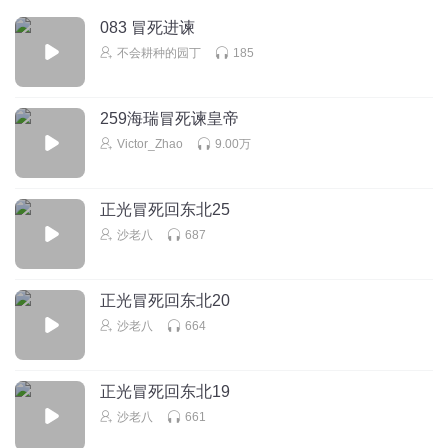
083 冒死进谏
骆驼鑫子
不会耕种的园丁
185
其实他啥都懂
回复
2023-07-25
0
259海瑞冒死谏皇帝
hello9990
Victor_Zhao
9.00万
局
回复
2022-09-10
0
正光冒死回东北25
沙老八
687
正光冒死回东北20
沙老八
664
正光冒死回东北19
沙老八
661