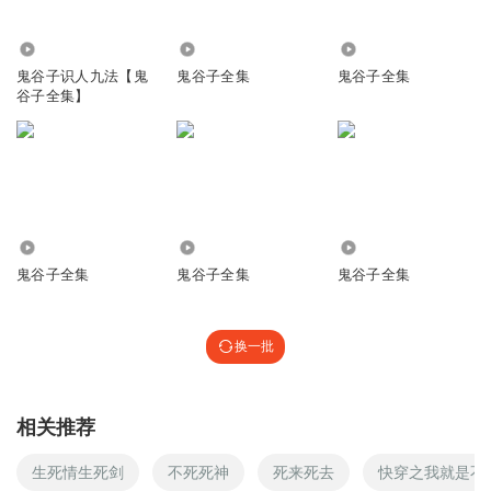
回复
2023-06-06
1
1644
77.39万
40.50万
红柳_le
鬼谷子识人九法【鬼
鬼谷子全集
鬼谷子全集
谷子全集】
好听好听😊
回复
2019-08-30
1
心中有妖
死期到了
6018
5188
1105.17万
回复
2019-07-29
1
鬼谷子全集
鬼谷子全集
鬼谷子全集
1555511mwxj
好
换一批
回复
2024-12-11
0
听好经典
相关推荐
欲故弱之 必故强之
生死情生死剑
不死死神
死来死去
快穿之我就是不
回复
2024-12-20
0