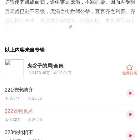
陈轸使齐凯旋而归，途中邂逅庞涓，不寒而栗。因面君受阻
且局势已刻不容缓，庞涓当街拦驾公辇，直言齐之利害。齐
威公以为奇才，请庞涓入宫细谈，对答有顷，果见非等闲之
辈。
以上内容来自专辑
鬼谷子的局|全集
3173.46万
19.04万
免费订阅
221借宋结齐
3.47万
20:56
222冒死见君
3.38万
20:50
223徐州相王