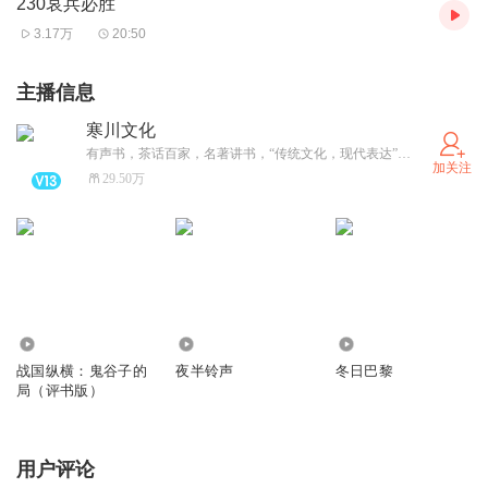
230哀兵必胜
3.17万
20:50
主播信息
寒川文化
有声书，茶话百家，名著讲书，“传统文化，现代表达”一直是我们的初衷。天下纵横（海口）文化产业投资有限公司出品
加关注
29.50万
6972
2.34万
4018
战国纵横：鬼谷子的
夜半铃声
冬日巴黎
局（评书版）
用户评论