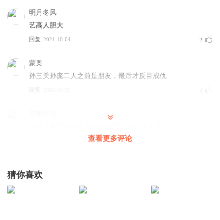
明月冬风
艺高人胆大
回复
2021-10-04
2
蒙奥
孙三关孙庞二人之前是朋友，最后才反目成仇
回复
2020-10-30
4
麓爾筱筱
为什么在百度搜索 最后庞娟于孙膑成为仇人……
查看更多评论
回复
2020-04-22
2
寒川文化
回复 @
麓爾筱筱
:
《鬼谷子的局》小说中将孙膑庞涓的人
猜你喜欢
物形象美化了，和历史上二人不共戴天的关系不同
AlphaDT
好