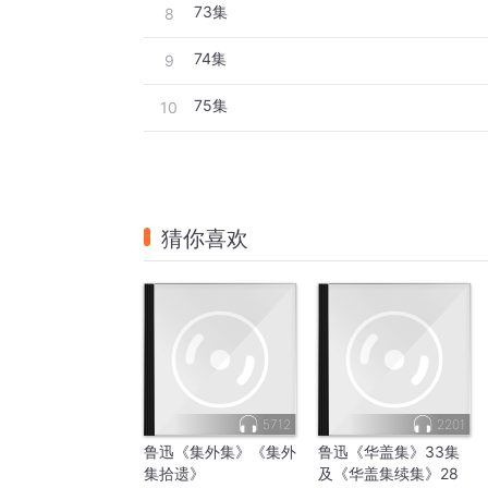
73集
8
74集
9
75集
10
猜你喜欢
5712
2201
鲁迅《集外集》《集外
鲁迅《华盖集》33集
集拾遗》
及《华盖集续集》28