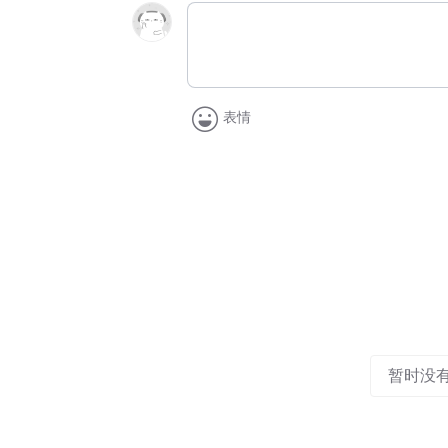
表情
暂时没