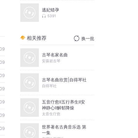
逃妃错孕
5391
相关推荐
换一批
09
古琴名家名曲
安葆岩古琴
09
09
古琴名曲欣赏|自得琴社
自得琴社
09
五音疗愈Ⅱ五行养生Ⅱ安
09
神静心Ⅱ解郁降燥
太音生疗愈
09
世界著名古典音乐选 第
09
一集