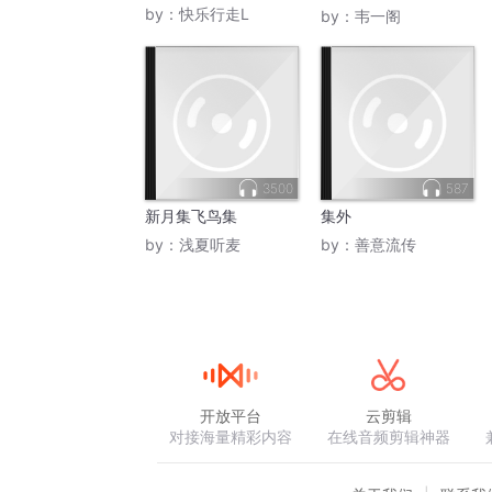
集
by：
快乐行走L
by：
韦一阁
3500
587
新月集飞鸟集
集外
by：
浅夏听麦
by：
善意流传
开放平台
云剪辑
对接海量精彩内容
在线音频剪辑神器