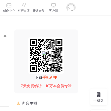
创作中心
有声出版
开通会员
客户端
下载
手机APP
7天免费畅听
10万本会员专辑
手机版
声音主播