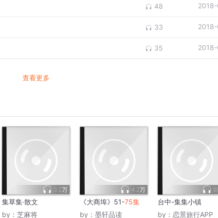
2018-
48
2018-
33
2018-
35
查看更多
3.2万
4.2万
8
集草集·散文
《大商埠》51-
75集
台中-集集小镇
by：
芝麻将
by：
墨轩品读
by：
恋景旅行APP