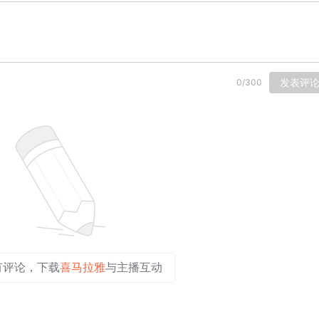
发表评
0
/
300
有评论，下载
喜马拉雅
与主播互动