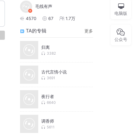
毛线有声
电脑版
4570
67
1.7万
TA的专辑
更多
论
公众号
归离
3382
古代言情小说
3691
夜行者
6640
调香师
5611