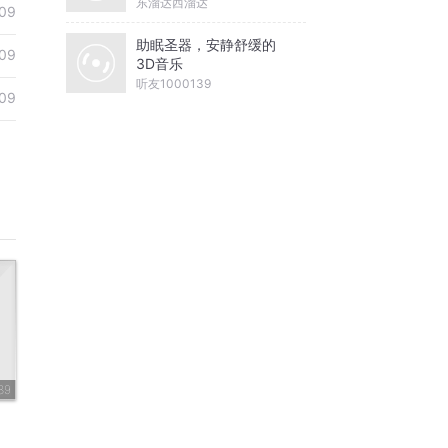
东溜达西溜达
09
助眠圣器，安静舒缓的
09
3D音乐
听友1000139
09
89