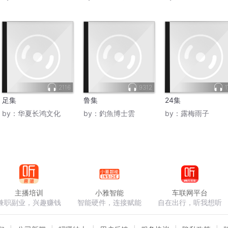
2116
9312
足集
鲁集
24集
by：
华夏长鸿文化
by：
釣魚博士雲
by：
露梅雨子
主播培训
小雅智能
车联网平台
兼职副业，兴趣赚钱
智能硬件，连接赋能
自在出行，听我想听