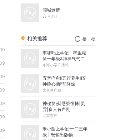
倾城迷情
4031
相关推荐
换一批
09
李哪吒上学记｜稀里糊
涂一年级&神神气气二年
09
级
东海小学广播站
09
五音疗愈Ⅱ五行养生Ⅱ安
神静心Ⅱ解郁降燥
09
太音生疗愈
神秘复苏|悬疑惊悚|灵
09
异|多人有声剧
北冥有声
09
米小圈上学记:一二三年
09
级 | 畅销出版物