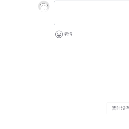
表情
暂时没