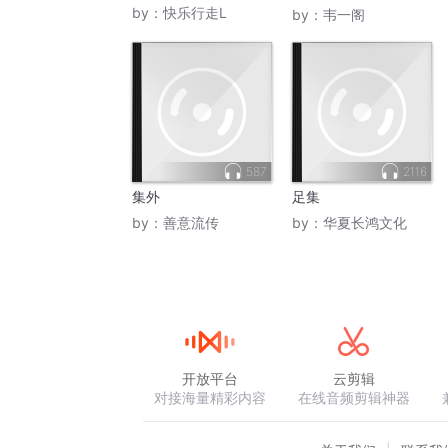
集
by：
快乐行走L
by：
韦一阁
587
2116
集外
足集
by：
善意流传
by：
华夏长鸿文化
开放平台
云剪辑
对接海量精彩内容
在线音频剪辑神器