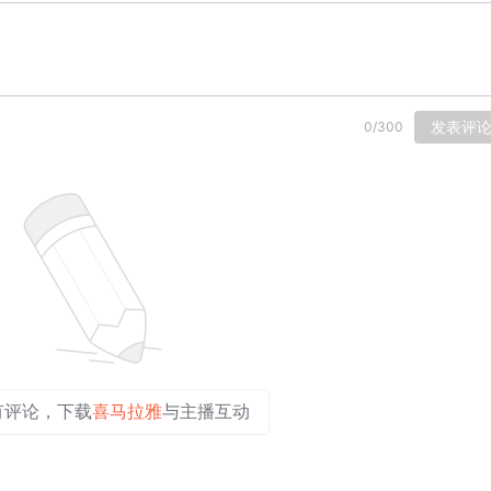
发表评
0
/
300
有评论，下载
喜马拉雅
与主播互动