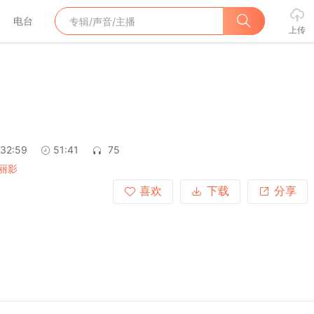
电台
上传
:32:59
51:41
75
丽影
喜欢
下载
分享