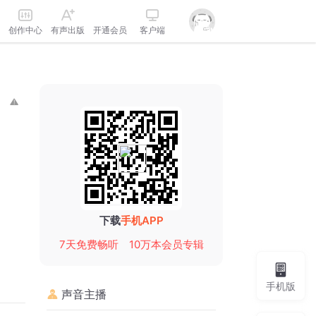
创作中心
有声出版
开通会员
客户端
下载
手机APP
7天免费畅听
10万本会员专辑
手机版
声音主播