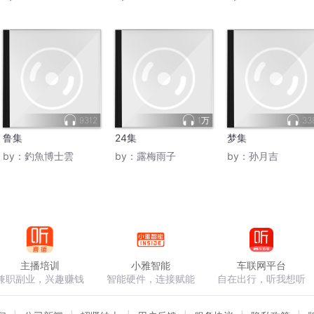
9312
1万
33
鲁集
24集
梦集
by：
釣魚博士雲
by：
露梅雨子
by：
孙月吉
主播培训
小雅智能
车联网平台
兼职副业，兴趣赚钱
智能硬件，连接赋能
自在出行，听我想听