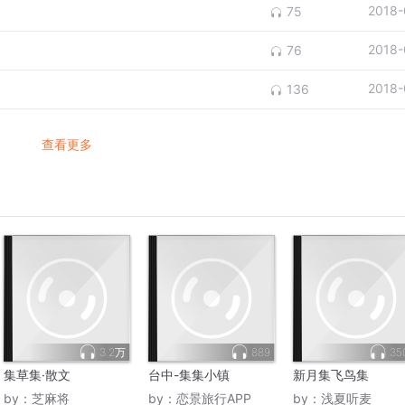
2018-
75
2018-
76
2018-
136
查看更多
3.2万
889
35
集草集·散文
台中-集集小镇
新月集飞鸟集
by：
芝麻将
by：
恋景旅行APP
by：
浅夏听麦