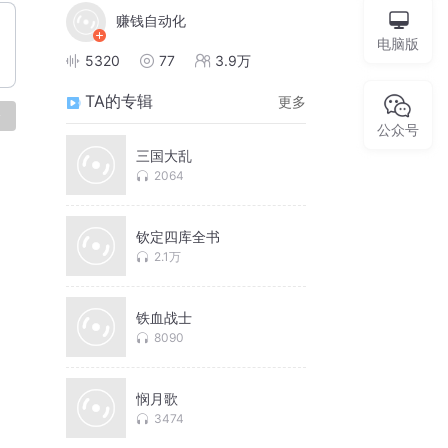
赚钱自动化
电脑版
5320
77
3.9万
TA的专辑
更多
论
公众号
三国大乱
2064
钦定四库全书
2.1万
铁血战士
8090
悯月歌
3474