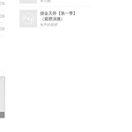
米小圈
09
摸金天师【第一季】
09
（紫襟演播）
有声的紫襟
09
00