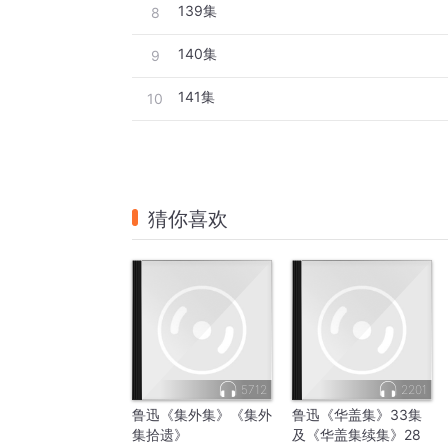
139集
8
140集
9
141集
10
猜你喜欢
5712
2201
鲁迅《集外集》《集外
鲁迅《华盖集》33集
集拾遗》
及《华盖集续集》28