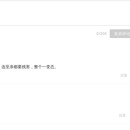
发表评
0
/
300
，连至亲都要残害，整个一变态。
回复
回复