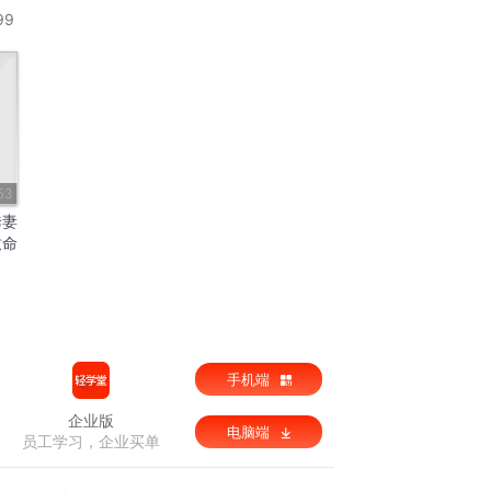
99
53
诱妻
致命
手机端
企业版
电脑端
员工学习，企业买单