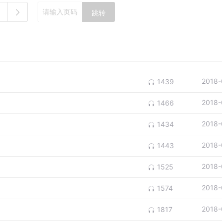
跳转
2018-
1439
2018-
1466
2018-
1434
2018-
1443
2018-
1525
2018-
1574
2018-
1817