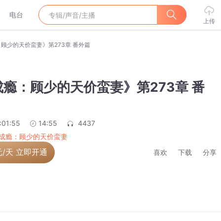
电台
上传
顾少的天价蛮妻》第273章 番外篇
瘾：顾少的天价蛮妻》第273章 番
:01:55
14:55
4437
成瘾：顾少的天价蛮妻
元/天 立即开通
喜欢
下载
分享