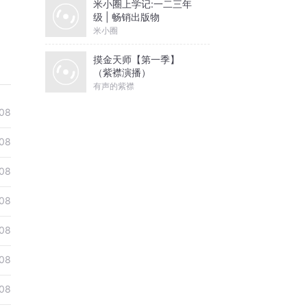
米小圈上学记:一二三年
级 | 畅销出版物
米小圈
摸金天师【第一季】
（紫襟演播）
有声的紫襟
08
08
08
08
08
08
08