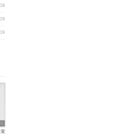
08
09
09
18
妻宠