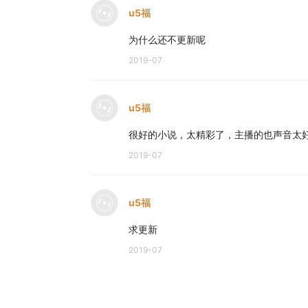
u5福
为什么还不更新呢
2019-07
u5福
很好的小说，太精彩了，主播的也声音太
2019-07
u5福
求更新
2019-07