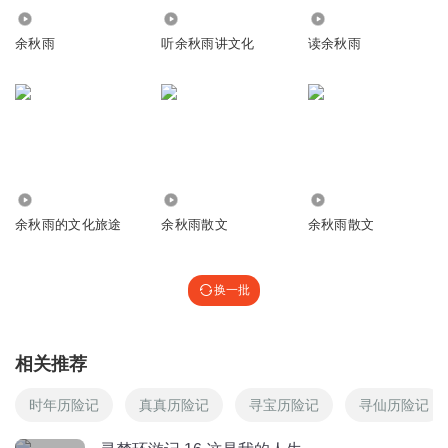
以当时大家能够知道，我对中国文化的负面的感受很强烈，
自身淹没其中。如果说秋雨老师有自豪感，我却很是赞赏。
1.18万
45.32万
588.90万
这就牵涉到一点了，我冒险钻到外文书库里边，去开始编
因为他的这点儿自豪感与他所讲对中国文化的自豪感相比，
余秋雨
听余秋雨讲文化
读余秋雨
简直就是沧海一粟。
《世界戏剧学》。因为当时提倡全国只能看几个样板戏，如
回复
2018-09-18
115
果有异议的话就要坐监狱。这个太严重了，所以我冒险跑到
外文书库里面去编《世界戏剧学》，编这本书就证明我对中
动动月亮
回复 @
华Liu
:
再次听，补笔记，还是非常喜欢您的评论。
国文化的失望、疑虑和脱离的倾向。
tienir
100.44万
1979
2504
你想，十几个国家的哲学、美学、社会学、戏剧学全部都出
我的周围总有人被曾经的谣言迷惑，对余先生多有微词……
余秋雨的文化旅途
余秋雨散文
余秋雨散文
现在我眼前，我一句句啃，一点点翻译，一点点写。这整个
余先生第四次历险：宁愿自己忍辱负重决不让中国文化忍辱
负重……彻底感动了！再不必耿耿于怀那些不敬之词……
过程就是我的青春时代，几乎摆脱中华文化就是我的一个使
换一批
回复
2018-09-17
82
命，中华文化的许许多多的落后在我面前就体现了。我当时
的感觉就是，中国文化不仅封闭而且狂暴，不仅狂暴而且愚
百事无避
回复 @
tienir
:
余老师说过：相信那些谣言就不是他的读
昧，不仅愚昧而且极端。
者。谣言帮他扫除了假读者，也帮我们看清了身边的假文化人。
相关推荐
时年历险记
真真历险记
寻宝历险记
寻仙历险记
由于这个，我写了《世界戏剧学》，后来我又写了以西方的
宁静致远_smnu
文化作为基准的像《艺术创造学》和《观众心理学》，大家
很多学者都是在书本里著书立说，只有先生您是在炮火连天