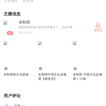
都弹出来了，他从此历险，在寻找自己家族和音乐的秘密。
31.80万
15:34
虽然是动画片，但我看了以后非常的感动，因为这和我的心
主播信息
理是一样的，和年轻的时候的我是一样的。我也经历了一次
余秋雨
次的历险，对中国文化有现在这样的认识。
国际最具影响力的华文作家之一，文化学者
加关注
132.95万
立足西方的批判目光
首先的历险呢，反而是对中国文化深深疑虑，大幅度地脱
离。理由很简单，我接触中国文化，强烈接触的时候，我在
19岁遇到了“文革”。“文革”在我眼前出现的是中国文化负面
100.44万
23.39万
4844
余秋雨的文化旅途
余秋雨中国文化必修
余秋雨·中国文化必修
的大集合。好多人认为，文革让中国文化断了，他们不了解
课【精选包】
课 1-10集
文革其实没有让中国文化断，只不过让中国文化的负面充分
呈现了。中国在文化历史上所出现的各种各样的批斗啊，游
用户评论
街啊，表示着各种各样唯心主义的忠诚，等等等等这些东西
一下子都出现了，而且所有的方式都和清朝、明朝的官场一
孙枫_cj