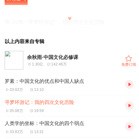
第109集 “寻梦环游记”：我的四次文化历险
今日文稿
以上内容来自专辑
大家好，我是余秋雨。我接着昨天的课，继续讲在中国最灾
余秋雨·中国文化必修课
难的时候，一个给了我们温暖目光的大哲学家罗素。他对中
1.30亿
142.46万
免费订阅
国文化所讲的那一些非常重要的话，对我有巨大的冲击。
罗素：中国文化的优点和中国人缺点
比如我前两天读过的“进步和效率使我们欧洲富强，却被中
33.03万
13:10
国人忽视了，但是在我们骚扰他们之前，他们还国泰民
寻梦环游记：我的四次文化历险
安”。还说，“中国人有不想统治他国的美德，正是这一点使
35.08万
19:59
他们比较虚弱。其实世界上如果有个国家自豪地不屑于打
人类学的坐标：中国文化的四个弱点
仗，那就是中国。如果中国愿意，它能成为世界上最强大的
33.83万
13:31
民族”。他还说，“不管中国还是世界，文化最重要。只要文