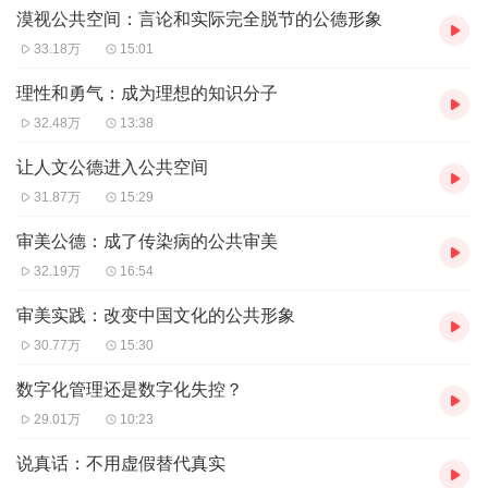
化问题能解决，无论中国采取什么样的政治体制和经济体
漠视公共空间：言论和实际完全脱节的公德形象
33.18万
15:01
制，我都能接受”。大家有空翻翻他的一本书，叫《中国问
题》。
理性和勇气：成为理想的知识分子
32.48万
13:38
我为什么还需要再围绕着罗素的说法讲一讲呢，我需要讲一
让人文公德进入公共空间
讲我自己的一个心理的变化。我对中国文化讲了那么多的优
31.87万
15:29
点，在世界各地讲，在联合国讲，在美国的国会图书馆讲，
在哈佛、耶鲁都讲，这让人家感觉我好像生来就是一个痴迷
审美公德：成了传染病的公共审美
于中国文化的人，其实情况不是这样。
32.19万
16:54
审美实践：改变中国文化的公共形象
我前不久看了美国的一个动画片叫《Coco》，我们翻译成
30.77万
15:30
《寻梦环游记》，里边有一个墨西哥的男孩叫米格尔，他的
数字化管理还是数字化失控？
家原来是音乐世家，但是音乐使他们家遭难，结果音乐成了
29.01万
10:23
他们家族的一个魔咒，谁也不想讲音乐了。不晓得有一天，
他在自己家里的老楼里碰到了一把琴，于是把他心底的一切
说真话：不用虚假替代真实