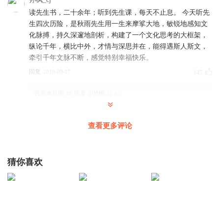
模一样。
读先生书，二十余年；听到先生课，每天不止息。 今天听先
生四次历险，是秋雨先生用一生来摩挲大地，敏锐地感知文
我曾经打探过，就是到底谁教会这些红卫兵暴徒们这一切，
化脉搏，持久深邃地剖析，构建了一个文化思考的大框架，
纵论千年，横比中外，才情与深思并在，能得遇斯人斯文，
但是仔细一看，连他们的爸爸妈妈，连他们的祖父都不可能
牵引千年文脉不断，感觉特别幸福快乐。
了解这一切，那么他们怎么会知道这一切呢？这些挂牌游
回复
2018-09-17
145
街、戴高帽子，他们怎么会知道这一切呢？难道传媒传播的
吗？但事实证明传媒上也没有这一切，所以我终于发现了一
吾师余秋雨_66
回复 @
孙枫_cj
:
个文化的秘密，叫做隔代遗传。 它成为一种因子，埋伏在
某一群人的心中，一下子就烈焰腾腾。在“文革”当中，是中
华Liu
查看更多评论
秋雨老师的反常经历，我早已了解。但再次提起，我仍然很
国文化负面的一种充分体现。
感动，很激动，直至泪眼朦胧。可以肯定，他和人们有一样
的未知未来，但有和人们不一样的勇敢坚定。带着一颗真诚
猜你喜欢
所以我在一篇文章当中写到，就是有人去访问王光美女士，
善良的心，带着对美好事物的追求，有冲劲、有勤奋、有思
叫她谈谈刘少奇，她说不要谈，那是一种文化。我当时很吃
想，勇于行动、勇于挑战、勇于创新。其实，人有了这些就
完全可以了。他做的一切都可以相信，都可以很好。有人攻
惊，这是一种文化！她没有讲政治斗争，其实比政治斗争更
击秋雨老师有夸耀之嫌，对此我恰恰认为，现身说法才更可
尖锐的是文化，这居然是一种文化，是负面文化的延续。所
信，有血有肉才更有说服力。秋雨老师讲中国文化，早已将