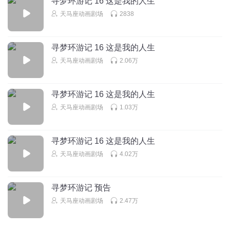
寻梦环游记 16 这是我的人生
都可能看到过，这些书的发行量都很大。这大体证明我有着
的危险中苦苦寻找着中华文化的根源和精髓！您是了不起的
天马座动画剧场
2838
学者，向您深深的致敬！
一个立足西方的、一个批判中国文化的、一个学者的心
回复
2018-09-18
74
理。
寻梦环游记 16 这是我的人生
天马座动画剧场
2.06万
wjq2048
但是我终于有了一个比较彻底的转变，其中我要感谢罗素，
余秋雨是伟大学者，个人是这么认为的。因为余老师是用科
我看到了他写于1922年的《中国问题》，他对中国文化保
学技术的方式进行文化研究，调查统计实证等都又有，其他
寻梦环游记 16 这是我的人生
持着这么好的一个基本的大判断，让我想一想我的感受是不
人做不到。
天马座动画剧场
1.03万
回复
是出了问题。然后我又遇到了文革以后的好时期，改革开放
2018-09-17
51
开始了，我在接触很多很多我手上要处理的问题的时候，我
吾师余秋雨_66
回复 @
wjq2048
:
寻梦环游记 16 这是我的人生
发现我们中国文化的优点，中国文化的强大的弹性，和中国
天马座动画剧场
4.02万
文化能够起死回生的一种强大的反弹力。我不仅感受到了，
靖仝书房
而且我自己参与了，所以我觉得对中国文化要重新看了。
恭恭敬敬，一字一句，听得我落泪了，也拨动了我心底的琴
寻梦环游记 预告
弦，拳不在手上，拳在心中！感恩秋雨先生，给您鞠一躬
天马座动画剧场
2.47万
日本的京都、奈良，它们只是唐朝长安的一个模拟版，却让
回复
2018-09-18
30
我马上对中国大唐产生了另一种深深敬仰的心情。我看到了