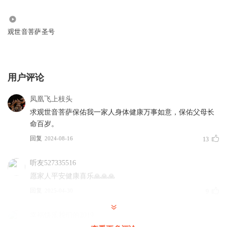
76.36万
观世音菩萨圣号
用户评论
凤凰飞上枝头
求观世音菩萨保佑我一家人身体健康万事如意，保佑父母长
命百岁。
回复
2024-08-16
13
听友527335516
愿家人平安健康喜乐🙏🙏🙏
回复
2025-04-30
9
幸福快乐我们的2019