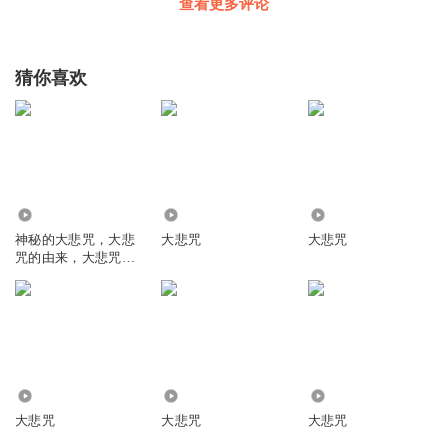
愿爸爸妈妈身体健康，长命百岁！愿我的身体快快好起来！
查看更多评论
接下来顺顺利利！
回复
2017-05-23
9
猜你喜欢
大千世界我微尘
愿菩萨保佑所有人有求皆如愿
回复
2025-03-18
8
听友224425249
16.32万
145.74万
657.91万
保佑我全家健康平安快乐！
神秘的大悲咒，大悲
大悲咒
大悲咒
咒的由来，大悲咒的
回复
2025-02-19
7
神奇功用
听友408624688
愿佛祖保佑众生太平，幸福，保佑我女儿早日康复，懂事聪
慧，心境舒畅安稳生活无忧！
回复
2024-11-15
7
1455
3.99万
50.08万
大悲咒
大悲咒
大悲咒
听友298227418