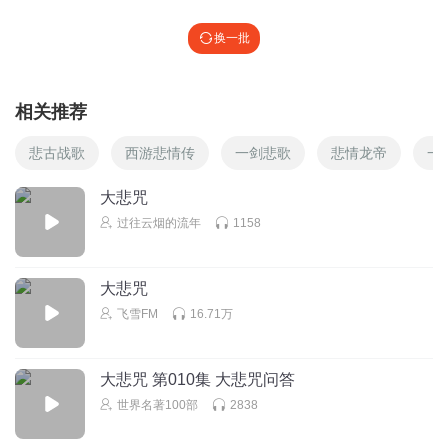
愿全家心想事成，事事顺利！
换一批
回复
2025-07-22
6
Foxtrel
相关推荐
愿爸爸妈妈健康长寿！愿自己家人都平安吉祥身体好好的！
回复
2025-07-12
6
悲古战歌
西游悲情传
一剑悲歌
悲情龙帝
一
白小姐银壶研究院
大悲咒
今天是国庆节，祝福祖国母亲
过往云烟的流年
1158
回复
2024-10-01
6
大悲咒
大鑫瑞
飞雪FM
16.71万
瑞健康快乐
回复
2016-09-28
6
大悲咒 第010集 大悲咒问答
世界名著100部
2838