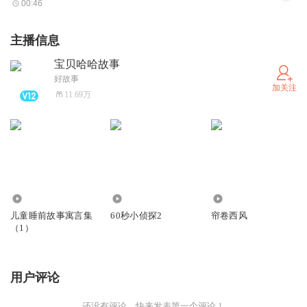
00:46
主播信息
宝贝哈哈故事
好故事
加关注
11.69万
1351
1379
211
儿童睡前故事寓言集
60秒小侦探2
帘卷西风
（1）
用户评论
还没有评论，快来发表第一个评论！