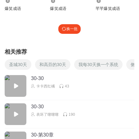
3929
7058
640
爆笑成语
爆笑成语
芊芊爆笑成语
换一批
相关推荐
圣城30天
和高芬的30天
我每30天换一个系统
侧身
30-30
卡卡西红橘
43
30-30
表坏了噻噻噻
190
30-第30章