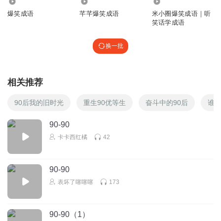
7058
640
3358.66万
爆笑成语
芊芊爆笑成语
米小圈爆笑成语｜听
笑话学成语
换一批
相关推荐
90后我的旧时光
重生90优等生
奋斗中的90后
谁动
90-90
卡卡西红橘
42
90-90
表坏了噻噻噻
173
90-90（1）