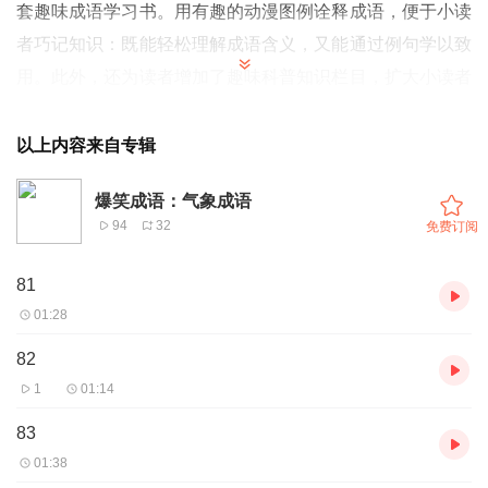
套趣味成语学习书。用有趣的动漫图例诠释成语，便于小读
者巧记知识：既能轻松理解成语含义，又能通过例句学以致
用。此外，还为读者增加了趣味科普知识栏目，扩大小读者
的知识。
以上内容来自专辑
爆笑成语：气象成语
94
32
免费订阅
81
01:28
82
1
01:14
83
01:38