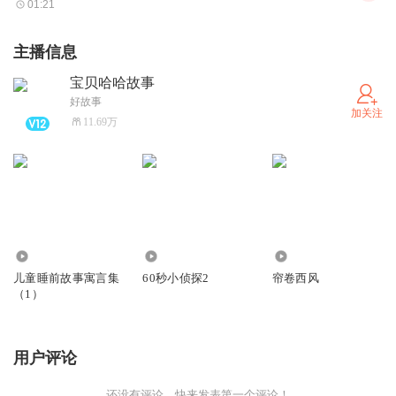
01:21
主播信息
宝贝哈哈故事
好故事
加关注
11.69万
1351
1379
211
儿童睡前故事寓言集
60秒小侦探2
帘卷西风
（1）
用户评论
还没有评论，快来发表第一个评论！