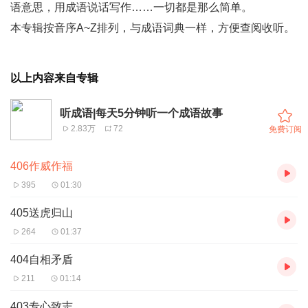
语意思，用成语说话写作……一切都是那么简单。
本专辑按音序A~Z排列，与成语词典一样，方便查阅收听。
以上内容来自专辑
听成语|每天5分钟听一个成语故事
2.83万
72
免费订阅
406作威作福
395
01:30
405送虎归山
264
01:37
404自相矛盾
211
01:14
403专心致志