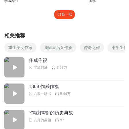
学成语！
国学
换一批
相关推荐
重生美女作家
我家皇后又作妖
传奇之作
小学生作
作威作福
宝泽阿城
3.03万
1368 作威作福
六零一听书
5.44万
“作威作福”的历史典故
八月的美颜
57