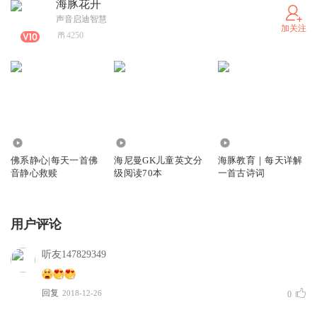
海豚花开
声音启迪智慧
加关注
4250
37.51万
20.58万
637
佛系静心|每天一首佛
海尼曼GK儿童英文分
海豚教育｜每天详解
音静心救赎
级阅读70本
一首古诗词
用户评论
听友147829349
回复
2018-12-26
0