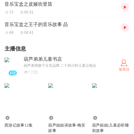
音乐宝盒之皮娅吹竖笛
72
05:31
音乐宝盒之王子的音乐故事 品
69
06:41
主播信息
葫芦弟弟儿童书店
葫芦弟弟旗下分支品牌 二十四小时儿童云电台
加关注
7.72万
34.06万
151.92万
63.67万
西游记故事12集
葫芦姐姐讲故事-晚安
葫芦姐姐|儿童必听睡
故事
前故事