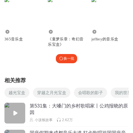
2841
5036
12.78万
365音乐盒
《童梦乐章：奇幻音
jeffrey的音乐盒
乐宝盒》
换一批
相关推荐
越光宝盒
穿越之月光宝盒
会唱歌的影子
我的世界
第531集：大嗓门的乡村歌唱家丨公鸡报晓的原
因
小泼猴故事
2.62万
国庆假期来成都音乐大道 打卡歌唱祖国国庆音