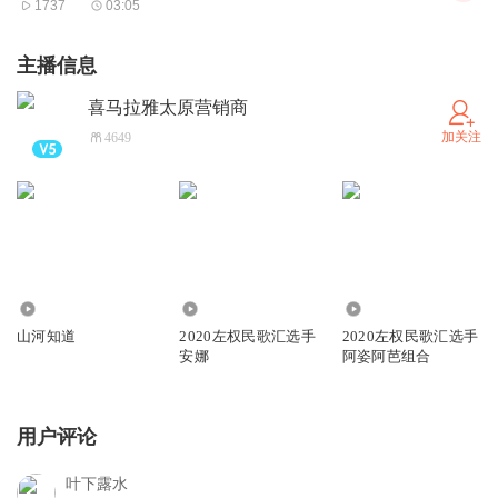
1737
03:05
主播信息
喜马拉雅太原营销商
加关注
4649
32
26
622
山河知道
2020左权民歌汇选手
2020左权民歌汇选手
安娜
阿姿阿芭组合
用户评论
叶下露水