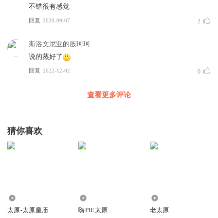
不错很有感觉
回复
2020-09-07
2
斯洛文尼亚的殷珂珂
说的蒸好了
回复
2022-12-02
0
查看更多评论
猜你喜欢
225
50.97万
2.80万
太原-太原皇庙
嗨PIE太原
老太原