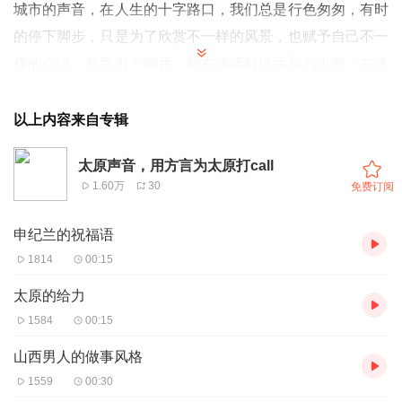
城市的声音，在人生的十字路口，我们总是行色匆匆，有时
的停下脚步，只是为了欣赏不一样的风景，也赋予自己不一
样的心境。然而有个声音，她在踌躇时提示我们出发；在迷
茫时指引我们方向；她让我们看见了该走的路，也让我们更
坚定的，踏出了每一步。她提醒我们，应该忠于自己，不为
以上内容来自专辑
浮华动摇，告诉我们，应该坚持向前，不畏前路忐忑。在你
太原声音，用方言为太原打call
想去，将去和去过的每一个地点，在你前行，停止和抉择的
1.60万
30
免费订阅
每一个瞬间。这个城市里各种喧嚣的声音，与你一路相随。
申纪兰的祝福语
1814
00:15
太原的给力
1584
00:15
山西男人的做事风格
1559
00:30