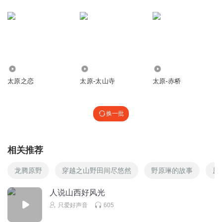
832
1414
1153
太原之恋
太原-太山寺
太原-赤桥
换一批
相关推荐
龙腾原野
穿越之山野田间尽悠然
野原琳的故事
原
人说山西好风光
只爱好声音
605