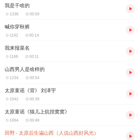
我是干啥的
1336
00:59
喊你穿秋裤
1142
00:14
我来报菜名
1168
00:11
山西男人是啥样的
1234
00:54
太原童谣《背》 刘泽宇
1042
00:39
太原童谣《猫儿上炕捏窝窝》
1064
00:49
田野 - 太原后生谝山西（人说山西好风光）