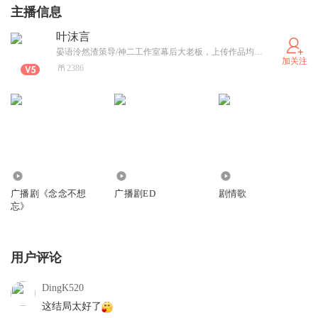
主播信息
叶沫言
晏语泠然渣策导/神二工作室幕后大老板，上传作品均是自己参与的渣作。
加关注
2386
1.50万
3292
2.11万
广播剧《念念不想
广播剧ED
剧情歌
忘》
用户评论
DingK520
这结局太好了