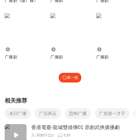
广播剧《微广播》
广播剧
广播剧
云随雁字长_
啊啊啊啊现在还能听到长歌配的剧太开心了！初心CV！
回复
2018-10-29
0
5299
1942
70.87万
广播剧
广播剧
广播剧
换一批
相关推荐
末日广播
广滨风云
恐怖广播
广东第一才子
香港電臺-龍城雙雄傳01 原創武俠廣播劇
阿静子Zzz
639