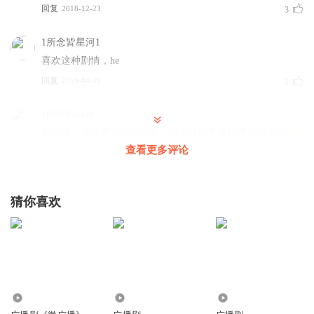
回复
2018-12-23
3
1所念皆星河1
喜欢这种剧情，he
回复
2019-04-19
1
1879793xkvr
我能说…我只是想听听声音，找个让我耳朵怀孕的男声吗
查看更多评论
回复
2018-12-30
1
滴星撑花
猜你喜欢
后期很棒
回复
2019-10-04
0
明月照空
好
回复
1801
8.47万
2.60万
2019-06-03
0