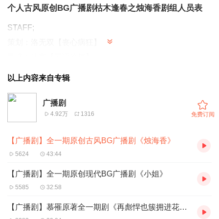
个人古风原创
BG
广播剧枯木逢春之烛海香剧组人员表
STAFF;
策划：洛无双【丧心病狂】
导演：沫言【晏语泠然】
编剧：二夕纸【浮声未歇】
以上内容来自专辑
后期：乐陶【此间不语制作组
/
翼鸣爱音社】
美工：
YOKI
广播剧
4.92万
1316
免费订阅
宣传：小白腿【魔音帝国】
【广播剧】全一期原创古风BG广播剧《烛海香》
CAST：
5624
43:44
千烛：白鸦此去
【广播剧】全一期原创现代BG广播剧《小姐》
沈言：SIN柠檬【月声配音社】
5585
32:58
乐秦：长歌【浮声未歇】
四儿：舒小耗纸【决意同人】
【广播剧】慕罹原著全一期剧《再彪悍也簇拥进花海》
齐寿：音匣老鬼【月声配音社】