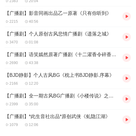
2383
20:04
齐桓：墨千临【神御工作室】
【广播剧】影音同画出品乙一原著《只有你听到》
家丁甲：面条【麻石屋】
2215
40:56
杨妈妈：沙夏【自由人】
【广播剧】个人原创古风悲情广播剧《遗落之城》
3470
01:08
【广播剧】语笑嫣然原著广播剧《十二濯香令碎香谍》
2690
43:38
ED：眉间心上
【BJD静影】个人古风BG《枕上书BJD静影.序幕》
策划：洛无双【丧心病狂】
2166
12:20
选曲：小旭-问世间
【广播剧】全一期古风BG广播剧《小楼传说》之方轻尘同人《红尘碎》
填词：二夕纸【浮声未歇】
2399
35:00
翻唱/和声/后期：担子
【广播剧】*此生音社出品*原创武侠《虬隐江湖》
美工：青凌【NOTEMPTY】
1079
12:06