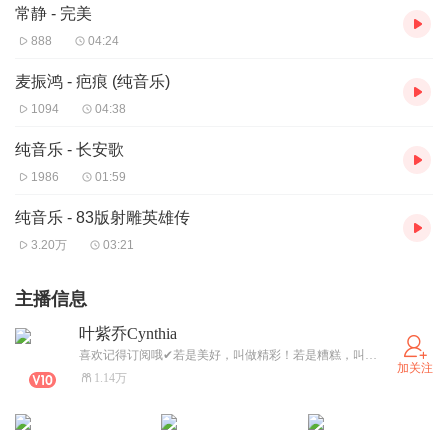
常静 - 完美
888
04:24
麦振鸿 - 疤痕 (纯音乐)
1094
04:38
纯音乐 - 长安歌
1986
01:59
纯音乐 - 83版射雕英雄传
3.20万
03:21
主播信息
叶紫乔Cynthia
喜欢记得订阅哦✔若是美好，叫做精彩！若是糟糕，叫做经历！
加关注
1.14万