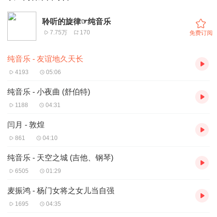
聆听的旋律☞纯音乐
7.75万
170
免费订阅
纯音乐 - 友谊地久天长
4193
05:06
纯音乐 - 小夜曲 (舒伯特)
1188
04:31
闫月 - 敦煌
861
04:10
纯音乐 - 天空之城 (吉他、钢琴)
6505
01:29
麦振鸿 - 杨门女将之女儿当自强
1695
04:35