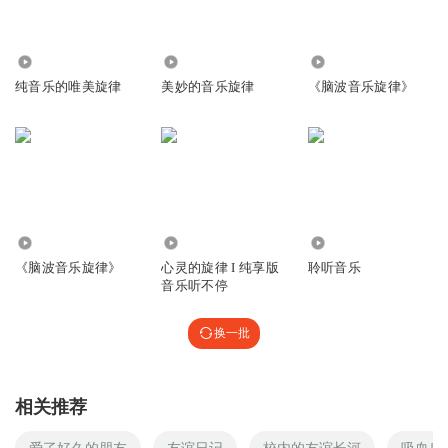
203.71万
1052
27.97万
纯音乐的唯美旋律
美妙的音乐旋律
《脑波音乐旋律》
7966
9308
2.65万
《脑波音乐旋律》
心灵的旋律 I 纯享版
聆听音乐
音乐听不停
换一批
相关推荐
爱了好久的朋友
友谊日记
校内的友谊长河
吸血鬼