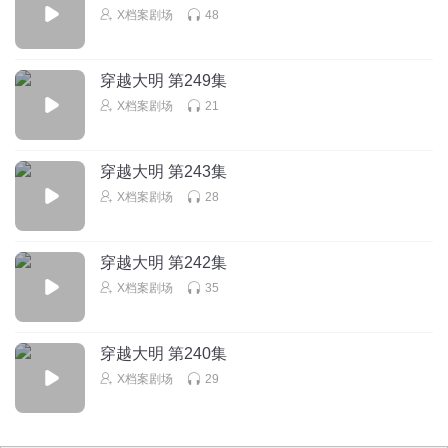
回复
2018-12-11
3
X档案剧场
48
顺顺_cqh
快点
穿越大明 第249集
回复
X档案剧场
21
2018-10-22
3
听友248573677
穿越大明 第243集
这本书的确是有了收费版本的了，不过（收费的版本）听着
X档案剧场
28
没啥感觉。
回复
2022-03-14
2
穿越大明 第242集
X档案剧场
35
穿越大明 第240集
X档案剧场
29