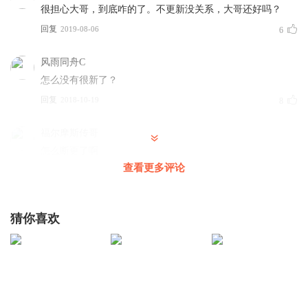
很担心大哥，到底咋的了。不更新没关系，大哥还好吗？
回复
2019-08-06
6
风雨同舟C
怎么没有很新了？
回复
2018-10-19
8
福尔摩斯传哥
怎么断更了啊
查看更多评论
回复
2018-10-19
6
很好_很强大
回复 @
福尔摩斯传哥
:
出门了，回家后补更
猜你喜欢
1877016pvjn
那位大神知道这本书真名是什么，咱怎么也找不到
回复
2018-11-23
5