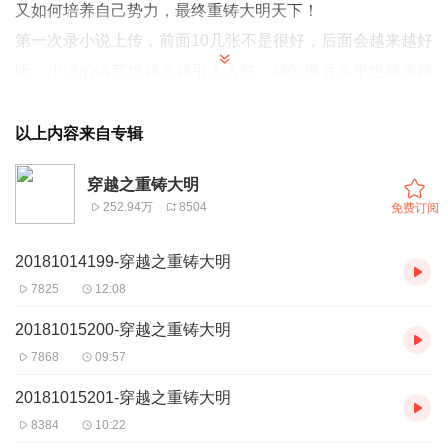
又如何培养自己势力，最终重铸大明天下！
第一次录小说上传，前面10几张不是很好，后面会越来越好
听，小说的情节也越来越引人入胜，我的播音水平也越来越
熟练，如果要求质量的朋友可以直接从20章之后收听，等有
时间，前面的章节我会重新录制。。。
以上内容来自专辑
鞠躬下台。。
穿越之重铸大明
252.94万
8504
免费订阅
20181014199-穿越之重铸大明
7825
12:08
20181015200-穿越之重铸大明
7868
09:57
20181015201-穿越之重铸大明
8384
10:22