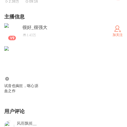
2.38万
09:16
主播信息
很好_很强大
加关注
1.43万
2814
试音也疯狂，呕心沥
血之作
用户评论
风雨飘摇__