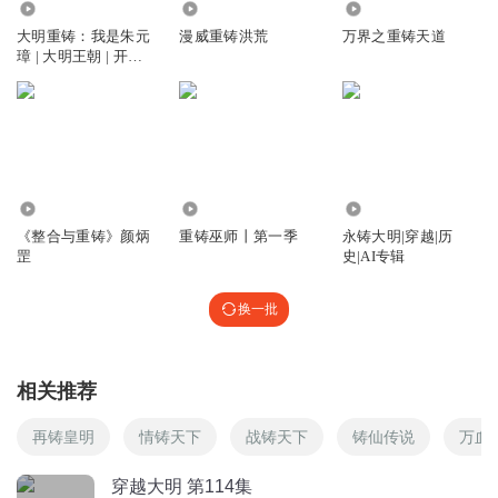
Mryang_9o
回复 @
1877016pvjn
:
大明帝国日不落
1758
3.16万
1.46万
大明重铸：我是朱元
漫威重铸洪荒
万界之重铸天道
璋 | 大明王朝 | 开局
浪人i_fv
一个碗
主播还没回家吗？
回复
2018-10-25
4
舒怀哈呵呵
1302
8599
7.85万
早日回归哈😊祝你好运，一切顺利！
《整合与重铸》颜炳
重铸巫师丨第一季
永铸大明|穿越|历
回复
2021-11-28
3
罡
史|AI专辑
吃仙人掌的牛
换一批
不会更新了，因为有收费版本的了，喜玛现在越来越坑人
了，交了钱变会员之后，就变成精品，还是要另交钱
回复
2020-02-17
相关推荐
3
再铸皇明
情铸天下
战铸天下
铸仙传说
万血
婷余间
主播出车货了。。。大家体谅下。。现在还躺床上呢。
穿越大明 第114集