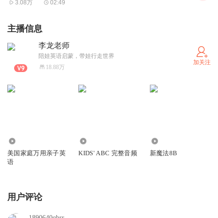
3.08万
02:49
主播信息
李龙老师
陪娃英语启蒙，带娃行走世界
加关注
18.88万
1198.01万
42.01万
890
美国家庭万用亲子英
KIDS' ABC 完整音频
新魔法8B
语
用户评论
1890640qbrr