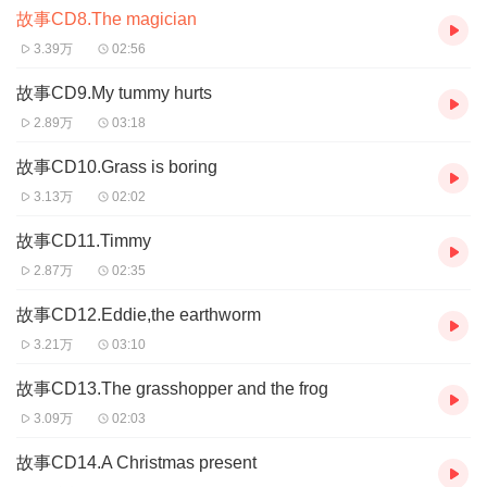
故事CD8.The magician
3.39万
02:56
故事CD9.My tummy hurts
2.89万
03:18
故事CD10.Grass is boring
3.13万
02:02
故事CD11.Timmy
2.87万
02:35
故事CD12.Eddie,the earthworm
3.21万
03:10
故事CD13.The grasshopper and the frog
3.09万
02:03
故事CD14.A Christmas present