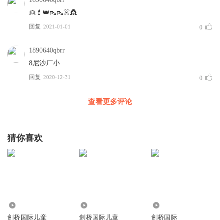
👱💄👑👠👠👗👸
回复
2021-01-01
0
1890640qbrr
8尼沙厂小
回复
2020-12-31
0
查看更多评论
猜你喜欢
12.44万
11.59万
5.06万
剑桥国际儿童
剑桥国际儿童
剑桥国际