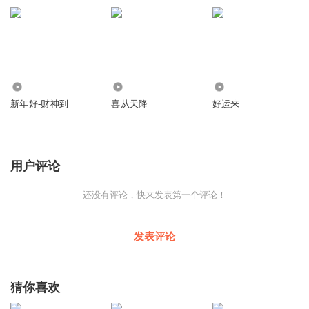
缩混：殇小谨
配唱制作人：朱鸽
3
3
0
录音室：ZG Music Studio
新年好-财神到
喜从天降
好运来
混音室：Hi Music Studio
用户评论
制作团队：朱鸽工作室
还没有评论，快来发表第一个评论！
监制：三千
发表评论
企划营销：梦童娱乐
ＯＰ：主格音乐
猜你喜欢