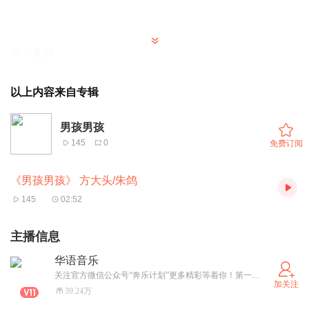
词：朱鸽
曲：朱鸽
以上内容来自专辑
演唱：方大头/朱鸽
男孩男孩
145
0
免费订阅
编曲：朱鸽
《男孩男孩》 方大头/朱鸽
制作人：朱鸽
145
02:52
和声：朱鸽/方大头
主播信息
华语音乐
和声编写：朱鸽
关注官方微信公众号“奔乐计划”更多精彩等着你！第一时间发布最新最潮的华语流行音乐，不容错过！
加关注
39.24万
录音：朱鸽