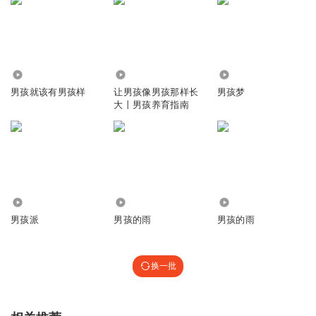
突然感觉到了你的呼吸
1616
3.00万
6592
世界静止就你我而已
男孩就该有男孩样
让男孩像男孩那样长
男孩梦
大丨男孩养育指南
你的眼神勾住了我的心
让我只想要和你贴近
2436
807
355
不害怕前面有多少的艰难险阻
男孩派
男孩的雨
男孩的雨
第一次这么认定就是一定要做
换一批
世界上每天十几亿人都在错过