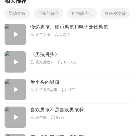
相关推荐
这次我大声的喊出
男孩女孩
王家的孩子
神的孩子们
红头发女孩
慢递男孩、硬币男孩和电子宠物男孩
你是我的男孩 男孩 你说得都对
青年文摘
1.21万
我想我有机会
《男孩骨头》
霄旭讲故事
10.54万
我的男孩 男孩 这一次ok
其他人别再排队
半个头的男孩
柱子有声故事
1399
我怎么会那么的坚决
喜欢男孩不是喜欢男孩啊
就想把你留在我的身边
薯条酱
8677
我的男孩 男孩 我的男孩