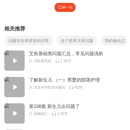
换一批
相关推荐
问题学生和老攻的日常
这个世界大有问题
我的修仙之路
艾灸基础类问题汇总，常见问题浅析
冯名雨艾灸
1.30万
了解新生儿 （一）男婴的阴茎护理
北京科学技术出版社
6195
第106集 新生儿出问题了
核桃有仁
1.76万