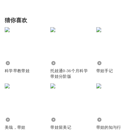
猜你喜欢
5507
4084
3971
科学早教带娃
托娃通0-36个月科学
带娃手记
带娃分阶版
74.16万
10.26万
5.43万
美哉，带娃
带娃留美记
带娃的知与行