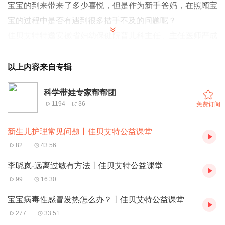
宝宝的到来带来了多少喜悦，但是作为新手爸妈，在照顾宝
宝的过程中是否有遇到很多措手不及的问题呢？
佳贝艾特特邀安徽省妇幼保健院普儿科主任、主任医师严成
明老师为您带来新生儿护理的常见问题。
黄疸、体重生理性下降怎么办？
以上内容来自专辑
育儿中到底哪些底线不能碰？
科学带娃专家帮帮团
绿便、黑便、尿液颜色不同到底是什么原因，需不需要看医
1194
36
免费订阅
生？
加倍爱ta，加倍学习！
新生儿护理常见问题丨佳贝艾特公益课堂
82
43:56
李晓岚-远离过敏有方法丨佳贝艾特公益课堂
99
16:30
宝宝病毒性感冒发热怎么办？丨佳贝艾特公益课堂
277
33:51