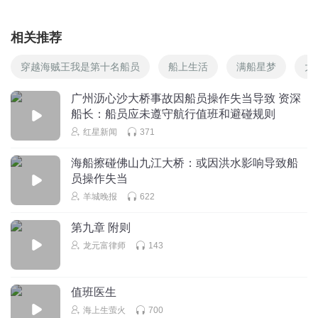
相关推荐
穿越海贼王我是第十名船员
船上生活
满船星梦
大
广州沥心沙大桥事故因船员操作失当导致 资深
船长：船员应未遵守航行值班和避碰规则
红星新闻
371
海船擦碰佛山九江大桥：或因洪水影响导致船
员操作失当
羊城晚报
622
第九章 附则
龙元富律师
143
值班医生
海上生萤火
700