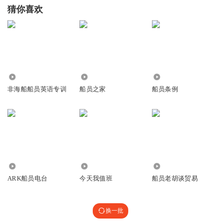
猜你喜欢
3291
7026
2443
非海船船员英语专训
船员之家
船员条例
18.41万
2543
4947
ARK船员电台
今天我值班
船员老胡谈贸易
换一批